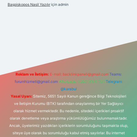
Başpiskopos Nasil Yazılır
için
admin
org/
Reklam ve İletişim:
E-mail:
backlinkpaneli@gmail.com
Teams:
forumhizmeti@gmail.com
Whatsapp: 0262 606 0 726
Telegram:
@karabul
Yasal Uyarı:
Sitemiz, 5651 Sayılı Kanun gereğince Bilgi Teknolojileri
ve İletişim Kurumu (BTK) tarafından onaylanmış bir Yer Sağlayıcı
olarak hizmet vermektedir. Bu nedenle, sitedeki içerikleri proaktif
olarak denetleme veya araştırma yükümlülüğümüz bulunmamaktadır.
Ancak, üyelerimiz yazdıkları içeriklerin sorumluluğunu taşımakta olup,
siteye üye olarak bu sorumluluğu kabul etmiş sayılırlar. Bu internet