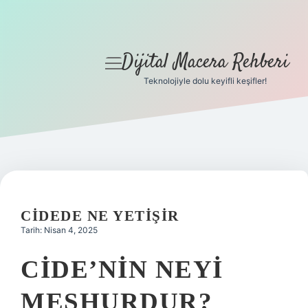
Dijital Macera Rehberi
menüyü
aç
Teknolojiyle dolu keyifli keşifler!
Anasayfa
Gizlilik Politikası
Yasal Uyarı
Hakkımızda
CIDEDE NE YETIŞIR
Tarih: Nisan 4, 2025
CIDE’NIN NEYI
MEŞHURDUR?