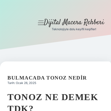
Dijital Macera Rehberi
menüyü
aç
Teknolojiyle dolu keyifli keşifler!
Anasayfa
Gizlilik Politikası
Yasal Uyarı
Hakkımızda
BULMACADA TONOZ NEDIR
Tarih: Ocak 26, 2025
TONOZ NE DEMEK
TDK?