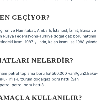
EN GEÇIYOR?
giren ve Hamitabat, Ambarlı, İstanbul, İzmit, Bursa ve
an Rusya Federasyonu-Türkiye doğal gaz boru hattının
ndeki kısmı 1987 yılında, kalan kısmı ise 1988 yılında
HATLARI NELERDIR?
 ham petrol toplama boru hattı60.000 varil/gün2.Bakü-
akü-Tiflis-Erzurum doğalgaz boru hattı (Şah
trol petrol boru hattı3 .
 AMAÇLA KULLANILIR?