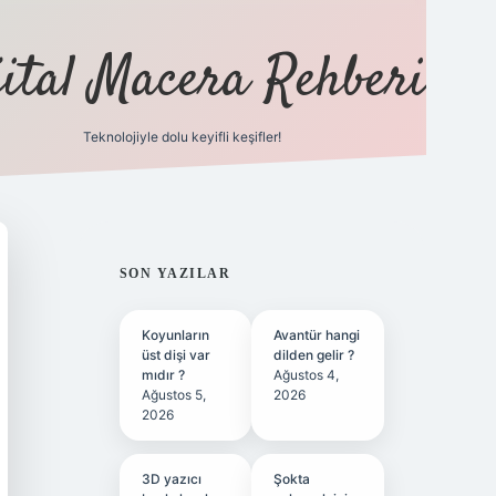
jital Macera Rehberi
Teknolojiyle dolu keyifli keşifler!
https://www.h
SIDEBAR
SON YAZILAR
Koyunların
Avantür hangi
üst dişi var
dilden gelir ?
mıdır ?
Ağustos 4,
Ağustos 5,
2026
2026
3D yazıcı
Şokta