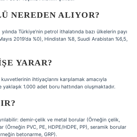
Ü NEREDEN ALIYOR?
5 yılında Türkiye’nin petrol ithalatında bazı ülkelerin payı
(Mayıs 2019’da %0), Hindistan %8, Suudi Arabistan %6,5,
IŞE YARAR?
 kuvvetlerinin ihtiyaçlarını karşılamak amacıyla
e yaklaşık 1.000 adet boru hattından oluşmaktadır.
IR?
labilir: demir-çelik ve metal borular (Örneğin çelik,
rular (Örneğin PVC, PE, HDPE/HDPE, PP), seramik borular
Örneğin betonarme, GRP).