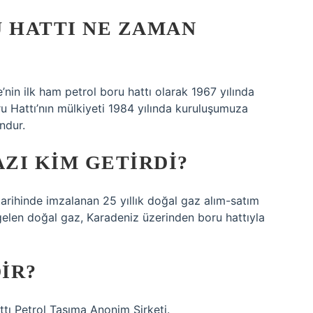
U HATTI NE ZAMAN
in ilk ham petrol boru hattı olarak 1967 yılında
 Hattı’nın mülkiyeti 1984 yılında kuruluşumuza
ndur.
ZI KIM GETIRDI?
arihinde imzalanan 25 yıllık doğal gaz alım-satım
elen doğal gaz, Karadeniz üzerinden boru hattıyla
IR?
tı Petrol Taşıma Anonim Şirketi.