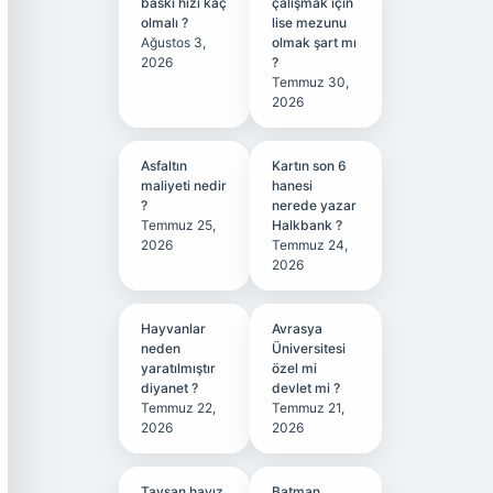
baskı hızı kaç
çalışmak için
olmalı ?
lise mezunu
Ağustos 3,
olmak şart mı
2026
?
Temmuz 30,
2026
Asfaltın
Kartın son 6
maliyeti nedir
hanesi
?
nerede yazar
Temmuz 25,
Halkbank ?
2026
Temmuz 24,
2026
Hayvanlar
Avrasya
neden
Üniversitesi
yaratılmıştır
özel mi
diyanet ?
devlet mi ?
Temmuz 22,
Temmuz 21,
2026
2026
Tavşan hayız
Batman