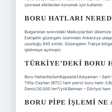
çevresel etkilerden korumak için kullanılır.
BORU HATLARI NERED
Bulgaristan sınırındaki Malkoçlar’dan ülkemize 
Eskişehir güzergahı üzerinden Ankara’ya ulaş
uzunluğu 845 km’dir. Güzergahın Trakya bölgesi
işletmeye açılmıştır.
TÜRKIYE’DEKI BORU 
Boru HatlarıNoİsimKapasite1.Adıyaman – Saril
Tiflis-Ceyhan (BTC) ham petrol boru hattı-3.B
Deniz)30.000 hm³/yıl4.Batman – Dörtyol ham pe
BORU PIPE IŞLEMI NE