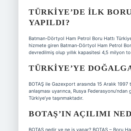
TÜRKIYE’DE ILK BOR
YAPILDI?
Batman-Dörtyol Ham Petrol Boru Hattı Türkiye’n
hizmete giren Batman-Dörtyol Ham Petrol Boru
devredilmiş olup yıllık kapasitesi 4,5 milyon to
TÜRKIYE’YE DOĞALGA
BOTAŞ ile Gazexport arasında 15 Aralık 1997 t
anlaşması uyarınca, Rusya Federasyonu’ndan g
Türkiye’ye taşınmaktadır.
BOTAŞ’IN AÇILIMI NED
BOTAŞ nedir ve ne iş yapar? BOTAŞ – Boru Hat