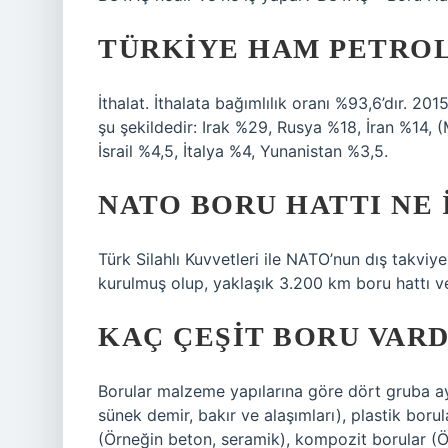
TÜRKIYE HAM PETROL
İthalat. İthalata bağımlılık oranı %93,6’dır. 201
şu şekildedir: Irak %29, Rusya %18, İran %14, 
İsrail %4,5, İtalya %4, Yunanistan %3,5.
NATO BORU HATTI NE 
Türk Silahlı Kuvvetleri ile NATO’nun dış takviye
kurulmuş olup, yaklaşık 3.200 km boru hattı v
KAÇ ÇEŞIT BORU VARD
Borular malzeme yapılarına göre dört gruba ayrı
sünek demir, bakır ve alaşımları), plastik bo
(Örneğin beton, seramik), kompozit borular (