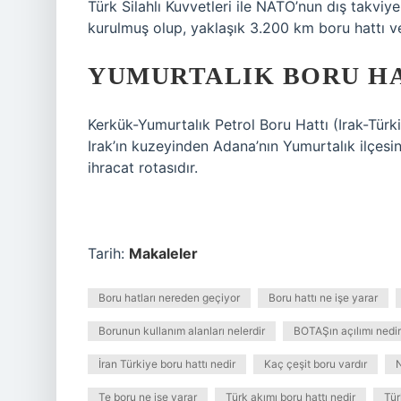
Türk Silahlı Kuvvetleri ile NATO’nun dış takviye
kurulmuş olup, yaklaşık 3.200 km boru hattı v
YUMURTALIK BORU HA
Kerkük-Yumurtalık Petrol Boru Hattı (Irak-Türk
Irak’ın kuzeyinden Adana’nın Yumurtalık ilçesin
ihracat rotasıdır.
Tarih:
Makaleler
Boru hatları nereden geçiyor
Boru hattı ne işe yarar
Borunun kullanım alanları nelerdir
BOTAŞın açılımı nedir
İran Türkiye boru hattı nedir
Kaç çeşit boru vardır
N
Te boru ne işe yarar
Türk akımı boru hattı nedir
Tür