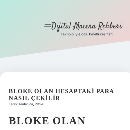
Dijital Macera Rehberi
menüyü
aç
Teknolojiyle dolu keyifli keşifler!
Anasayfa
Gizlilik Politikası
Yasal Uyarı
Hakkımızda
BLOKE OLAN HESAPTAKI PARA
NASIL ÇEKILIR
Tarih: Aralık 24, 2024
BLOKE OLAN