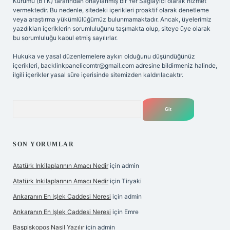
Kurumu (BTK) tarafından onaylanmış bir Yer Sağlayıcı olarak hizmet
vermektedir. Bu nedenle, sitedeki içerikleri proaktif olarak denetleme
veya araştırma yükümlülüğümüz bulunmamaktadır. Ancak, üyelerimiz
yazdıkları içeriklerin sorumluluğunu taşımakta olup, siteye üye olarak
bu sorumluluğu kabul etmiş sayılırlar.
Hukuka ve yasal düzenlemelere aykırı olduğunu düşündüğünüz
içerikleri,
backlinkpanelicomtr@gmail.com
adresine bildirmeniz halinde,
ilgili içerikler yasal süre içerisinde sitemizden kaldırılacaktır.
Arama
SON YORUMLAR
Atatürk Inkilaplarının Amacı Nedir
için
admin
Atatürk Inkilaplarının Amacı Nedir
için
Tiryaki
Ankaranın En Işlek Caddesi Neresi
için
admin
Ankaranın En Işlek Caddesi Neresi
için
Emre
Başpiskopos Nasil Yazılır
için
admin