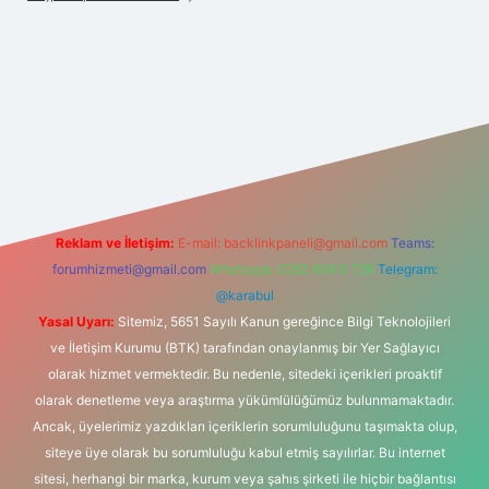
iltonbetx.org/
Reklam ve İletişim:
E-mail:
backlinkpaneli@gmail.com
Teams:
forumhizmeti@gmail.com
Whatsapp: 0262 606 0 726
Telegram:
@karabul
Yasal Uyarı:
Sitemiz, 5651 Sayılı Kanun gereğince Bilgi Teknolojileri
ve İletişim Kurumu (BTK) tarafından onaylanmış bir Yer Sağlayıcı
olarak hizmet vermektedir. Bu nedenle, sitedeki içerikleri proaktif
olarak denetleme veya araştırma yükümlülüğümüz bulunmamaktadır.
Ancak, üyelerimiz yazdıkları içeriklerin sorumluluğunu taşımakta olup,
siteye üye olarak bu sorumluluğu kabul etmiş sayılırlar. Bu internet
sitesi, herhangi bir marka, kurum veya şahıs şirketi ile hiçbir bağlantısı