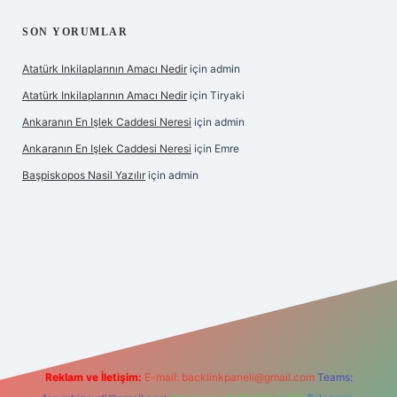
SON YORUMLAR
Atatürk Inkilaplarının Amacı Nedir
için
admin
Atatürk Inkilaplarının Amacı Nedir
için
Tiryaki
Ankaranın En Işlek Caddesi Neresi
için
admin
Ankaranın En Işlek Caddesi Neresi
için
Emre
Başpiskopos Nasil Yazılır
için
admin
hiltonbetx.org/
Reklam ve İletişim:
E-mail:
backlinkpaneli@gmail.com
Teams: