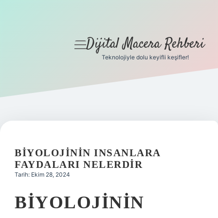
Dijital Macera Rehberi
menüyü
aç
Teknolojiyle dolu keyifli keşifler!
Anasayfa
Gizlilik Politikası
Yasal Uyarı
Hakkımızda
BIYOLOJININ INSANLARA
FAYDALARI NELERDIR
Tarih: Ekim 28, 2024
BIYOLOJININ