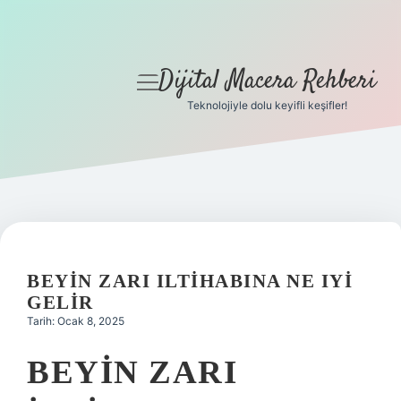
Dijital Macera Rehberi
menüyü
aç
Teknolojiyle dolu keyifli keşifler!
Anasayfa
Gizlilik Politikası
Yasal Uyarı
Hakkımızda
BEYIN ZARI ILTIHABINA NE IYI
GELIR
Tarih: Ocak 8, 2025
BEYIN ZARI