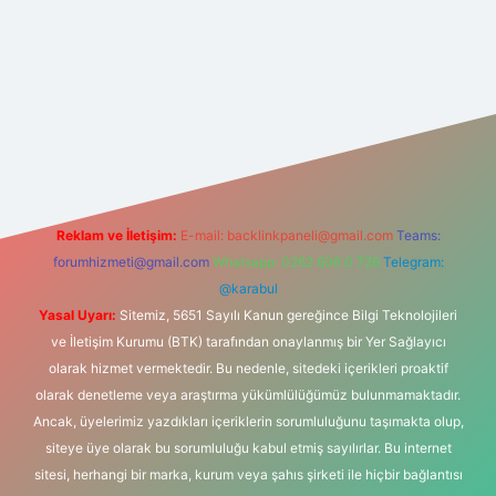
hiltonbetx.org/
Reklam ve İletişim:
E-mail:
backlinkpaneli@gmail.com
Teams:
forumhizmeti@gmail.com
Whatsapp: 0262 606 0 726
Telegram:
@karabul
Yasal Uyarı:
Sitemiz, 5651 Sayılı Kanun gereğince Bilgi Teknolojileri
ve İletişim Kurumu (BTK) tarafından onaylanmış bir Yer Sağlayıcı
olarak hizmet vermektedir. Bu nedenle, sitedeki içerikleri proaktif
olarak denetleme veya araştırma yükümlülüğümüz bulunmamaktadır.
Ancak, üyelerimiz yazdıkları içeriklerin sorumluluğunu taşımakta olup,
siteye üye olarak bu sorumluluğu kabul etmiş sayılırlar. Bu internet
sitesi, herhangi bir marka, kurum veya şahıs şirketi ile hiçbir bağlantısı