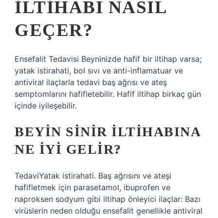
ILTIHABI NASIL
GEÇER?
Ensefalit Tedavisi Beyninizde hafif bir iltihap varsa;
yatak istirahati, bol sıvı ve anti-inflamatuar ve
antiviral ilaçlarla tedavi baş ağrısı ve ateş
semptomlarını hafifletebilir. Hafif iltihap birkaç gün
içinde iyileşebilir.
BEYIN SINIR ILTIHABINA
NE IYI GELIR?
TedaviYatak istirahati. Baş ağrısını ve ateşi
hafifletmek için parasetamol, ibuprofen ve
naproksen sodyum gibi iltihap önleyici ilaçlar: Bazı
virüslerin neden olduğu ensefalit genellikle antiviral