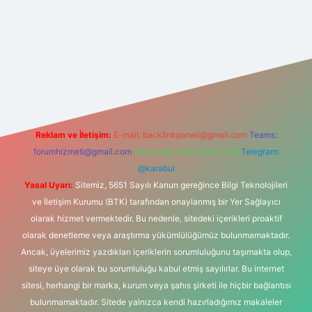
.hiltonbetx.org/
Reklam ve İletişim:
E-mail:
backlinkpaneli@gmail.com
Teams:
forumhizmeti@gmail.com
Whatsapp: 0262 606 0 726
Telegram:
@karabul
Yasal Uyarı:
Sitemiz, 5651 Sayılı Kanun gereğince Bilgi Teknolojileri
ve İletişim Kurumu (BTK) tarafından onaylanmış bir Yer Sağlayıcı
olarak hizmet vermektedir. Bu nedenle, sitedeki içerikleri proaktif
olarak denetleme veya araştırma yükümlülüğümüz bulunmamaktadır.
Ancak, üyelerimiz yazdıkları içeriklerin sorumluluğunu taşımakta olup,
siteye üye olarak bu sorumluluğu kabul etmiş sayılırlar. Bu internet
sitesi, herhangi bir marka, kurum veya şahıs şirketi ile hiçbir bağlantısı
bulunmamaktadır. Sitede yalnızca kendi hazırladığımız makaleler