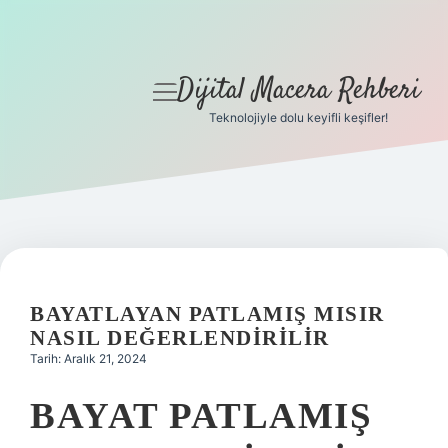
Dijital Macera Rehberi
menüyü
aç
Teknolojiyle dolu keyifli keşifler!
Anasayfa
Gizlilik Politikası
Yasal Uyarı
Hakkımızda
BAYATLAYAN PATLAMIŞ MISIR
NASIL DEĞERLENDIRILIR
Tarih: Aralık 21, 2024
BAYAT PATLAMIŞ