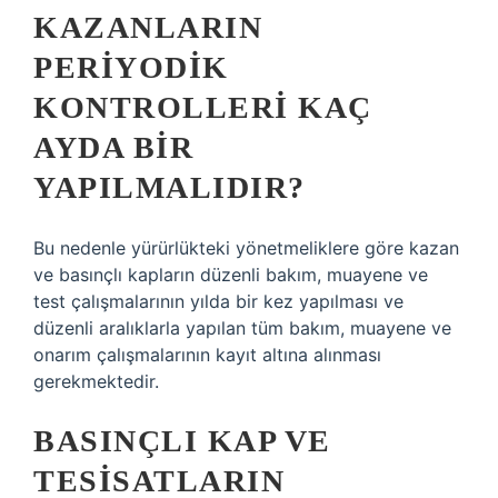
KAZANLARIN
PERIYODIK
KONTROLLERI KAÇ
AYDA BIR
YAPILMALIDIR?
Bu nedenle yürürlükteki yönetmeliklere göre kazan
ve basınçlı kapların düzenli bakım, muayene ve
test çalışmalarının yılda bir kez yapılması ve
düzenli aralıklarla yapılan tüm bakım, muayene ve
onarım çalışmalarının kayıt altına alınması
gerekmektedir.
BASINÇLI KAP VE
TESISATLARIN