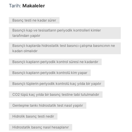
Tarih:
Makaleler
Basınç testi ne kadar sürer
Basınçlı kap ve tesisatların periyodik kontrolleri kimler
tarafından yapılır
Basınçlı kaplarda hidrostatik test basıncı çalışma basıncının ne
kadarı olmalıdır
Basınçlı kapların periyodik kontrol süresi ne kadardır
Basınçlı kapların periyodik kontrolü kim yapar
Basınçlı tüplerin periyodik kontrolü kaç yılda bir yapılır
CO2 tüpü kaç yılda bir basınç testine tabi tutulmalıdır
Genleşme tankı hidrostatik test nasıl yapılır
Hidrolik basınç testi nedir
Hidrostatik basınç nasıl hesaplanır