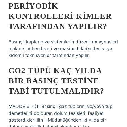
PERIYODIK
KONTROLLERI KIMLER
TARAFINDAN YAPILIR?
Basınçlı kapların ve sistemlerin düzenli muayeneleri
makine mühendisleri ve makine teknikerleri veya
kıdemli teknisyenler tarafından yapılır.
CO2 TÜPÜ KAÇ YILDA
BIR BASINÇ TESTINE
TABI TUTULMALIDIR?
MADDE 6 ? (1) Basınçlı gaz tüplerini ve/veya tüp
demetlerini dolduran dolum tesisleri, faaliyet
gösterdikleri ilin İl Müdürlüğünden iki yılda bir
dolum yeterlilik belgesi almak ve vize