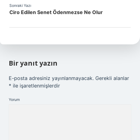
Sonraki Yazı
Ciro Edilen Senet Ödenmezse Ne Olur
Bir yanıt yazın
E-posta adresiniz yayınlanmayacak.
Gerekli alanlar
*
ile işaretlenmişlerdir
Yorum