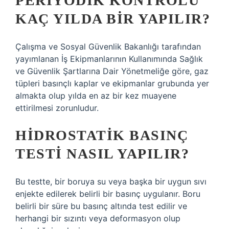
PERIYODIK KONTROLÜ
KAÇ YILDA BIR YAPILIR?
Çalışma ve Sosyal Güvenlik Bakanlığı tarafından
yayımlanan İş Ekipmanlarının Kullanımında Sağlık
ve Güvenlik Şartlarına Dair Yönetmeliğe göre, gaz
tüpleri basınçlı kaplar ve ekipmanlar grubunda yer
almakta olup yılda en az bir kez muayene
ettirilmesi zorunludur.
HIDROSTATIK BASINÇ
TESTI NASIL YAPILIR?
Bu testte, bir boruya su veya başka bir uygun sıvı
enjekte edilerek belirli bir basınç uygulanır. Boru
belirli bir süre bu basınç altında test edilir ve
herhangi bir sızıntı veya deformasyon olup