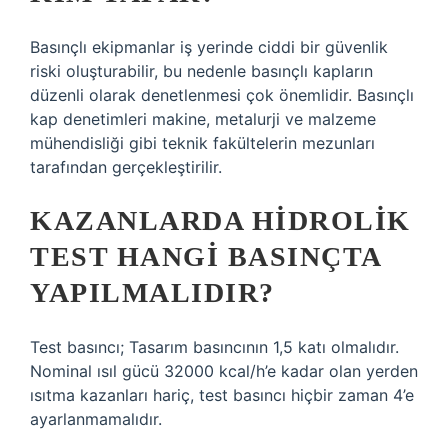
Basınçlı ekipmanlar iş yerinde ciddi bir güvenlik
riski oluşturabilir, bu nedenle basınçlı kapların
düzenli olarak denetlenmesi çok önemlidir. Basınçlı
kap denetimleri makine, metalurji ve malzeme
mühendisliği gibi teknik fakültelerin mezunları
tarafından gerçekleştirilir.
KAZANLARDA HIDROLIK
TEST HANGI BASINÇTA
YAPILMALIDIR?
Test basıncı; Tasarım basıncının 1,5 katı olmalıdır.
Nominal ısıl gücü 32000 kcal/h’e kadar olan yerden
ısıtma kazanları hariç, test basıncı hiçbir zaman 4’e
ayarlanmamalıdır.