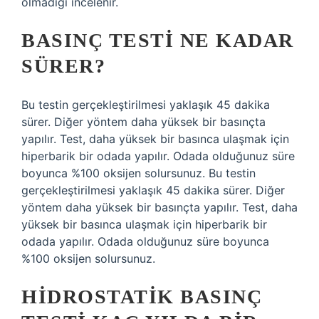
olmadığı incelenir.
BASINÇ TESTI NE KADAR
SÜRER?
Bu testin gerçekleştirilmesi yaklaşık 45 dakika
sürer. Diğer yöntem daha yüksek bir basınçta
yapılır. Test, daha yüksek bir basınca ulaşmak için
hiperbarik bir odada yapılır. Odada olduğunuz süre
boyunca %100 oksijen solursunuz. Bu testin
gerçekleştirilmesi yaklaşık 45 dakika sürer. Diğer
yöntem daha yüksek bir basınçta yapılır. Test, daha
yüksek bir basınca ulaşmak için hiperbarik bir
odada yapılır. Odada olduğunuz süre boyunca
%100 oksijen solursunuz.
HIDROSTATIK BASINÇ