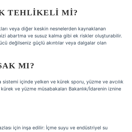
K TEHLIKELI MI?
ları veya diğer keskin nesnelerden kaynaklanan
i abartma ve susuz kalma gibi ek riskler oluşturabilir.
zücü değilseniz güçlü akıntılar veya dalgalar olan
SAK MI?
a sistemi içinde yelken ve kürek sporu, yüzme ve avcılık
 kürek ve yüzme müsabakaları Bakanlık/İdarenin iznine
lası için inşa edilir: İçme suyu ve endüstriyel su