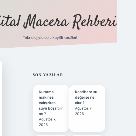
jital Macera Rehberi
Teknolojiyle dolu keyifli keşifler!
https://w
SIDEBAR
SON YAZILAR
Kurutma
Kehribara su
makinesi
değerse ne
çalışırken
olur ?
suyu boşaltılır
Ağustos 7,
mı ?
2026
Ağustos 7,
2026