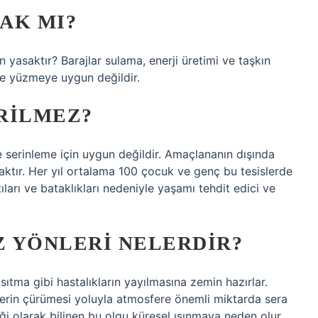
AK MI?
yasaktır? Barajlar sulama, enerji üretimi ve taşkın
 ve yüzmeye uygun değildir.
RILMEZ?
e serinleme için uygun değildir. Amaçlananın dışında
asaktır. Her yıl ortalama 100 çocuk ve genç bu tesislerde
ıları ve bataklıkları nedeniyle yaşamı tehdit edici ve
 YÖNLERI NELERDIR?
 sıtma gibi hastalıkların yayılmasına zemin hazırlar.
lerin çürümesi yoluyla atmosfere önemli miktarda sera
iği olarak bilinen bu olgu küresel ısınmaya neden olur.