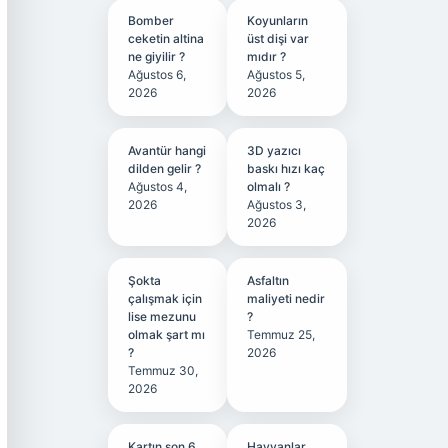
Bomber
Koyunların
ceketin altina
üst dişi var
ne giyilir ?
mıdır ?
Ağustos 6,
Ağustos 5,
2026
2026
Avantür hangi
3D yazıcı
dilden gelir ?
baskı hızı kaç
Ağustos 4,
olmalı ?
2026
Ağustos 3,
2026
Şokta
Asfaltın
çalışmak için
maliyeti nedir
lise mezunu
?
olmak şart mı
Temmuz 25,
?
2026
Temmuz 30,
2026
Kartın son 6
Hayvanlar