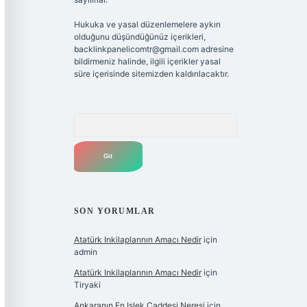
Hukuka ve yasal düzenlemelere aykırı
olduğunu düşündüğünüz içerikleri,
backlinkpanelicomtr@gmail.com
adresine
bildirmeniz halinde, ilgili içerikler yasal
süre içerisinde sitemizden kaldırılacaktır.
Arama
SON YORUMLAR
Atatürk Inkilaplarının Amacı Nedir
için
admin
Atatürk Inkilaplarının Amacı Nedir
için
Tiryaki
Ankaranın En Işlek Caddesi Neresi
için