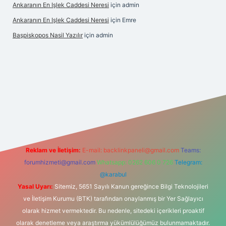
Ankaranın En Işlek Caddesi Neresi
için
admin
Ankaranın En Işlek Caddesi Neresi
için
Emre
Başpiskopos Nasil Yazılır
için
admin
hiltonbetx.org/
Reklam ve İletişim:
E-mail:
backlinkpaneli@gmail.com
Teams:
forumhizmeti@gmail.com
Whatsapp: 0262 606 0 726
Telegram:
@karabul
Yasal Uyarı:
Sitemiz, 5651 Sayılı Kanun gereğince Bilgi Teknolojileri
ve İletişim Kurumu (BTK) tarafından onaylanmış bir Yer Sağlayıcı
olarak hizmet vermektedir. Bu nedenle, sitedeki içerikleri proaktif
olarak denetleme veya araştırma yükümlülüğümüz bulunmamaktadır.