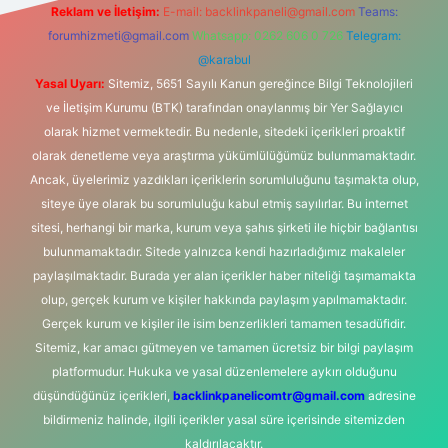
Reklam ve İletişim:
E-mail:
backlinkpaneli@gmail.com
Teams:
forumhizmeti@gmail.com
Whatsapp: 0262 606 0 726
Telegram:
@karabul
Yasal Uyarı:
Sitemiz, 5651 Sayılı Kanun gereğince Bilgi Teknolojileri
ve İletişim Kurumu (BTK) tarafından onaylanmış bir Yer Sağlayıcı
olarak hizmet vermektedir. Bu nedenle, sitedeki içerikleri proaktif
olarak denetleme veya araştırma yükümlülüğümüz bulunmamaktadır.
Ancak, üyelerimiz yazdıkları içeriklerin sorumluluğunu taşımakta olup,
siteye üye olarak bu sorumluluğu kabul etmiş sayılırlar. Bu internet
sitesi, herhangi bir marka, kurum veya şahıs şirketi ile hiçbir bağlantısı
bulunmamaktadır. Sitede yalnızca kendi hazırladığımız makaleler
paylaşılmaktadır. Burada yer alan içerikler haber niteliği taşımamakta
olup, gerçek kurum ve kişiler hakkında paylaşım yapılmamaktadır.
Gerçek kurum ve kişiler ile isim benzerlikleri tamamen tesadüfidir.
Sitemiz, kar amacı gütmeyen ve tamamen ücretsiz bir bilgi paylaşım
platformudur. Hukuka ve yasal düzenlemelere aykırı olduğunu
düşündüğünüz içerikleri,
backlinkpanelicomtr@gmail.com
adresine
bildirmeniz halinde, ilgili içerikler yasal süre içerisinde sitemizden
kaldırılacaktır.