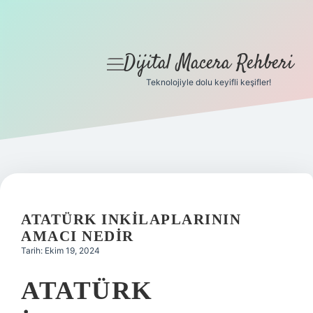
Dijital Macera Rehberi
menüyü
aç
Teknolojiyle dolu keyifli keşifler!
Anasayfa
Gizlilik Politikası
Yasal Uyarı
Hakkımızda
ATATÜRK INKILAPLARININ
AMACI NEDIR
Tarih: Ekim 19, 2024
ATATÜRK