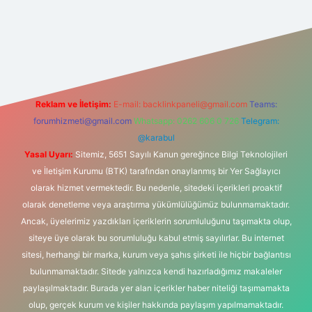
www.hiltonbetx.org/
Reklam ve İletişim:
E-mail:
backlinkpaneli@gmail.com
Teams:
forumhizmeti@gmail.com
Whatsapp: 0262 606 0 726
Telegram:
@karabul
Yasal Uyarı:
Sitemiz, 5651 Sayılı Kanun gereğince Bilgi Teknolojileri
ve İletişim Kurumu (BTK) tarafından onaylanmış bir Yer Sağlayıcı
olarak hizmet vermektedir. Bu nedenle, sitedeki içerikleri proaktif
olarak denetleme veya araştırma yükümlülüğümüz bulunmamaktadır.
Ancak, üyelerimiz yazdıkları içeriklerin sorumluluğunu taşımakta olup,
siteye üye olarak bu sorumluluğu kabul etmiş sayılırlar. Bu internet
sitesi, herhangi bir marka, kurum veya şahıs şirketi ile hiçbir bağlantısı
bulunmamaktadır. Sitede yalnızca kendi hazırladığımız makaleler
paylaşılmaktadır. Burada yer alan içerikler haber niteliği taşımamakta
olup, gerçek kurum ve kişiler hakkında paylaşım yapılmamaktadır.