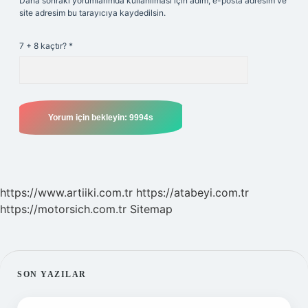
Daha sonraki yorumlarımda kullanılması için adım, e-posta adresim ve
site adresim bu tarayıcıya kaydedilsin.
7 + 8 kaçtır?
*
https://www.artiiki.com.tr
https://atabeyi.com.tr
https://motorsich.com.tr
Sitemap
SIDEBAR
SON YAZILAR