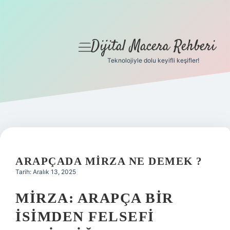
Dijital Macera Rehberi
menüyü
aç
Teknolojiyle dolu keyifli keşifler!
Anasayfa
Gizlilik Politikası
Yasal Uyarı
Hakkımızda
ARAPÇADA MIRZA NE DEMEK ?
Tarih: Aralık 13, 2025
MIRZA: ARAPÇA BIR
İSIMDEN FELSEFI