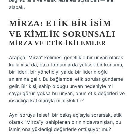
bilgi kuramı ve varlık felsefesi açısından — ele
alacak.
MIRZA: ETIK BIR İSIM
VE KIMLIK SORUNSALI
MIRZA VE ETIK İKILEMLER
Arapça “Mirza” kelimesi genellikle bir unvan olarak
kullanılsa da, bazı toplumlarda yüksek bir konumu,
bir lideri, bir yöneticiyi ya da bir liderin oğlu
anlamına gelir. Bu bağlamda, etik sorular gündeme
gelir. Bir kişi, sahip olduğu unvan nedeniyle mi
saygı görür, yoksa bu unvan, onun etik değerleri ve
insanlığa katkılarıyla mı ilişkilidir?
Aynı soruyu felsefi bir bakış açısıyla sorarsak, etik
olarak “Mirza”yı sahiplenen birinin davranışları, bu
ismin ona yüklediği değerlerle örtüşüyor mu?