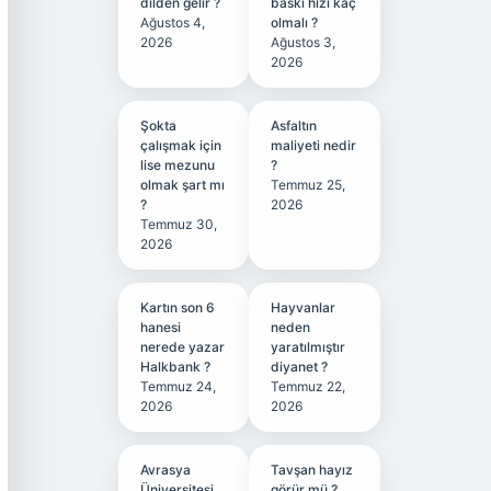
dilden gelir ?
baskı hızı kaç
Ağustos 4,
olmalı ?
2026
Ağustos 3,
2026
Şokta
Asfaltın
çalışmak için
maliyeti nedir
lise mezunu
?
olmak şart mı
Temmuz 25,
?
2026
Temmuz 30,
2026
Kartın son 6
Hayvanlar
hanesi
neden
nerede yazar
yaratılmıştır
Halkbank ?
diyanet ?
Temmuz 24,
Temmuz 22,
2026
2026
Avrasya
Tavşan hayız
Üniversitesi
görür mü ?