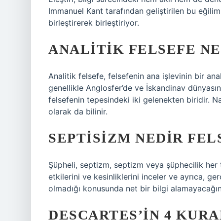
Immanuel Kant tarafından geliştirilen bu eğilim,
birleştirerek birleştiriyor.
ANALITIK FELSEFE N
Analitik felsefe, felsefenin ana işlevinin bir an
genellikle Anglosfer’de ve İskandinav dünyasınd
felsefenin tepesindeki iki gelenekten biridir. N
olarak da bilinir.
SEPTISIZM NEDIR FEL
Şüpheli, septizm, septizm veya şüphecilik her t
etkilerini ve kesinliklerini inceler ve ayrıca, 
olmadığı konusunda net bir bilgi alamayacağın
DESCARTES’IN 4 KURA