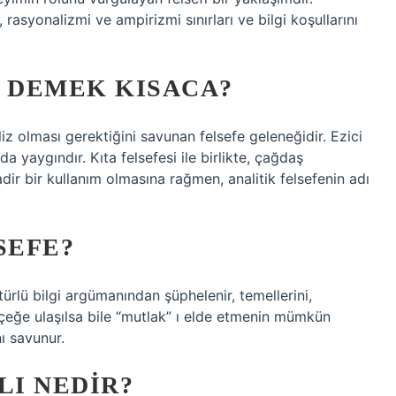
 rasyonalizmi ve ampirizmi sınırları ve bilgi koşullarını
E DEMEK KISACA?
aliz olması gerektiğini savunan felsefe geleneğidir. Ezici
a yaygındır. Kıta felsefesi ile birlikte, çağdaş
adir bir kullanım olmasına rağmen, analitik felsefenin adı
SEFE?
ürlü bilgi argümanından şüphelenir, temellerini,
gerçeğe ulaşılsa bile “mutlak” ı elde etmenin mümkün
ı savunur.
LI NEDIR?