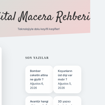
jital Macera Rehberi
Teknolojiyle dolu keyifli keşifler!
https://www.h
SIDEBAR
SON YAZILAR
Bomber
Koyunların
ceketin altina
üst dişi var
ne giyilir ?
mıdır ?
Ağustos 6,
Ağustos 5,
2026
2026
Avantür hangi
3D yazıcı