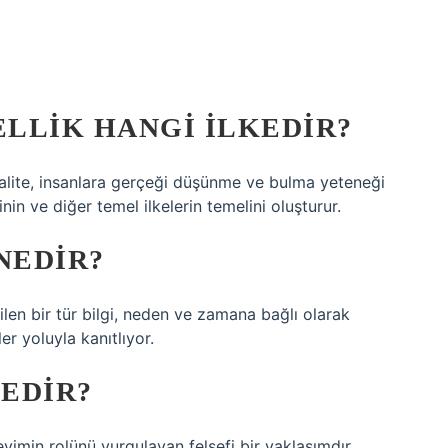
ELLIK HANGI ILKEDIR?
nalite, insanlara gerçeği düşünme ve bulma yeteneği
sinin ve diğer temel ilkelerin temelini oluşturur.
NEDIR?
en bir tür bilgi, neden ve zamana bağlı olarak
r yoluyla kanıtlıyor.
NEDIR?
eyimin rolünü vurgulayan felsefi bir yaklaşımdır.