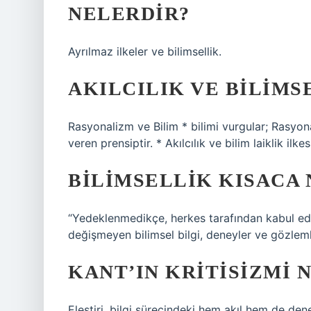
NELERDIR?
Ayrılmaz ilkeler ve bilimsellik.
AKILCILIK VE BILIMS
Rasyonalizm ve Bilim * bilimi vurgular; Rasyo
veren prensiptir. * Akılcılık ve bilim laiklik ilke
BILIMSELLIK KISACA 
“Yedeklenmedikçe, herkes tarafından kabul edil
değişmeyen bilimsel bilgi, deneyler ve gözlemle
KANT’IN KRITISIZMI 
Eleştiri, bilgi sürecindeki hem akıl hem de den