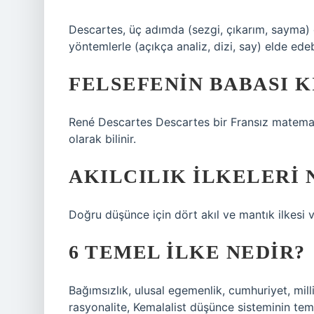
Descartes, üç adımda (sezgi, çıkarım, sayma) d
yöntemlerle (açıkça analiz, dizi, say) elde ede
FELSEFENIN BABASI K
René Descartes Descartes bir Fransız matemati
olarak bilinir.
AKILCILIK ILKELERI 
Doğru düşünce için dört akıl ve mantık ilkesi v
6 TEMEL İLKE NEDIR?
Bağımsızlık, ulusal egemenlik, cumhuriyet, milliy
rasyonalite, Kemalalist düşünce sisteminin temel