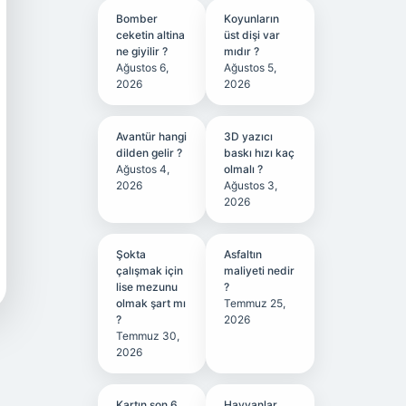
Bomber
Koyunların
ceketin altina
üst dişi var
ne giyilir ?
mıdır ?
Ağustos 6,
Ağustos 5,
2026
2026
Avantür hangi
3D yazıcı
dilden gelir ?
baskı hızı kaç
Ağustos 4,
olmalı ?
2026
Ağustos 3,
2026
Şokta
Asfaltın
çalışmak için
maliyeti nedir
lise mezunu
?
olmak şart mı
Temmuz 25,
?
2026
Temmuz 30,
2026
Kartın son 6
Hayvanlar