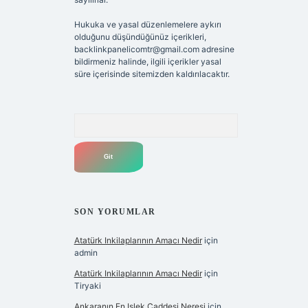
Hukuka ve yasal düzenlemelere aykırı
olduğunu düşündüğünüz içerikleri,
backlinkpanelicomtr@gmail.com
adresine
bildirmeniz halinde, ilgili içerikler yasal
süre içerisinde sitemizden kaldırılacaktır.
Arama
SON YORUMLAR
Atatürk Inkilaplarının Amacı Nedir
için
admin
Atatürk Inkilaplarının Amacı Nedir
için
Tiryaki
Ankaranın En Işlek Caddesi Neresi
için