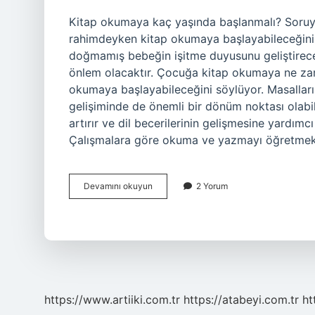
Kitap okumaya kaç yaşında başlanmalı? Soruya
rahimdeyken kitap okumaya başlayabileceğini
doğmamış bebeğin işitme duyusunu geliştireceği
önlem olacaktır. Çocuğa kitap okumaya ne za
okumaya başlayabileceğini söylüyor. Masallar
gelişiminde de önemli bir dönüm noktası olabil
artırır ve dil becerilerinin gelişmesine yardı
Çalışmalara göre okuma ve yazmayı öğretmek 
Çocuklar
Devamını okuyun
2 Yorum
Kaç
Yaşında
Kitap
Okumaya
Başlar
https://www.artiiki.com.tr
https://atabeyi.com.tr
ht