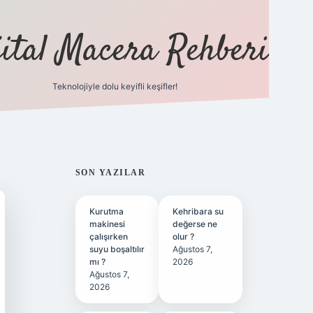
jital Macera Rehberi
Teknolojiyle dolu keyifli keşifler!
https://
SIDEBAR
SON YAZILAR
Kurutma
Kehribara su
makinesi
değerse ne
çalışırken
olur ?
suyu boşaltılır
Ağustos 7,
mı ?
2026
Ağustos 7,
2026