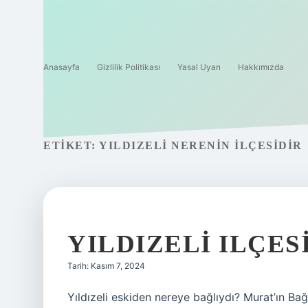
Anasayfa
Gizlilik Politikası
Yasal Uyarı
Hakkımızda
ETIKET:
YILDIZELI NERENIN ILÇESIDIR
YILDIZELI ILÇES
Tarih: Kasım 7, 2024
Yıldızeli eskiden nereye bağlıydı? Murat’ın Bağ