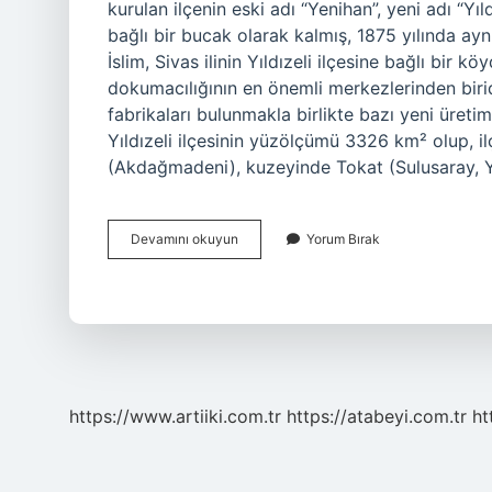
kurulan ilçenin eski adı “Yenihan”, yeni adı “Yıl
bağlı bir bucak olarak kalmış, 1875 yılında aynı 
İslim, Sivas ilinin Yıldızeli ilçesine bağlı bir kö
dokumacılığının en önemli merkezlerinden bir
fabrikaları bulunmakla birlikte bazı yeni üreti
Yıldızeli ilçesinin yüzölçümü 3326 km² olup, 
(Akdağmadeni), kuzeyinde Tokat (Sulusaray, Ye
Yıldızeli
Devamını okuyun
Yorum Bırak
Ilçesi
Hangi
Ile
Bağlı
https://www.artiiki.com.tr
https://atabeyi.com.tr
ht