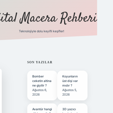
jital Macera Rehberi
Teknolojiyle dolu keyifli keşifler!
https://www.hiltonbetx.org/
SIDEBAR
SON YAZILAR
Bomber
Koyunların
ceketin altina
üst dişi var
ne giyilir ?
mıdır ?
Ağustos 6,
Ağustos 5,
2026
2026
Avantür hangi
3D yazıcı