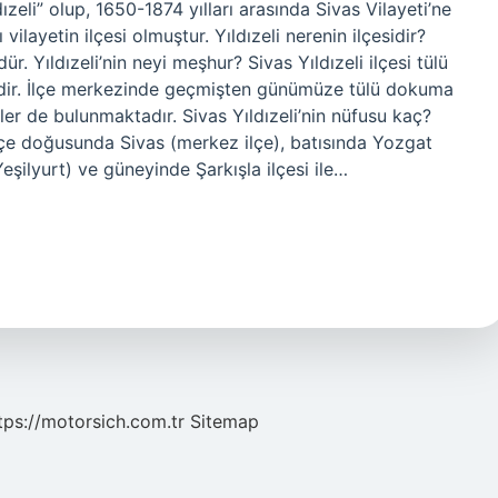
dızeli” olup, 1650-1874 yılları arasında Sivas Vilayeti’ne
vilayetin ilçesi olmuştur. Yıldızeli nerenin ilçesidir?
ydür. Yıldızeli’nin neyi meşhur? Sivas Yıldızeli ilçesi tülü
idir. İlçe merkezinde geçmişten günümüze tülü dokuma
mler de bulunmaktadır. Sivas Yıldızeli’nin nüfusu kaç?
ilçe doğusunda Sivas (merkez ilçe), batısında Yozgat
şilyurt) ve güneyinde Şarkışla ilçesi ile…
tps://motorsich.com.tr
Sitemap