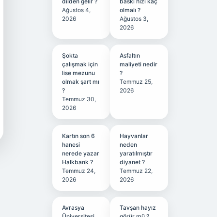
dilden gelir ?
baskı hızı kaç
Ağustos 4,
olmalı ?
2026
Ağustos 3,
2026
Şokta
Asfaltın
çalışmak için
maliyeti nedir
lise mezunu
?
olmak şart mı
Temmuz 25,
?
2026
Temmuz 30,
2026
Kartın son 6
Hayvanlar
hanesi
neden
nerede yazar
yaratılmıştır
Halkbank ?
diyanet ?
Temmuz 24,
Temmuz 22,
2026
2026
Avrasya
Tavşan hayız
Üniversitesi
görür mü ?