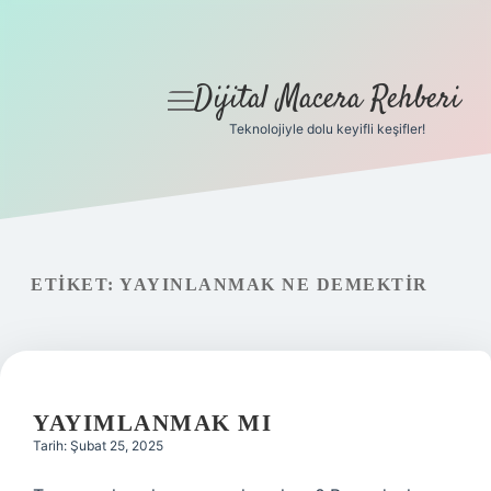
Dijital Macera Rehberi
menüyü
aç
Teknolojiyle dolu keyifli keşifler!
Anasayfa
Gizlilik Politikası
Yasal Uyarı
ETIKET:
YAYINLANMAK NE DEMEKTIR
Hakkımızda
YAYIMLANMAK MI
Tarih: Şubat 25, 2025