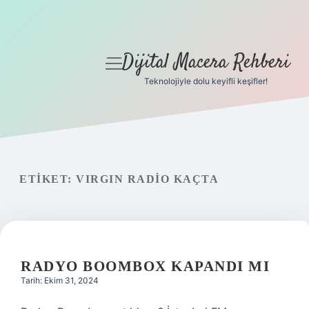
Dijital Macera Rehberi
menüyü
aç
Teknolojiyle dolu keyifli keşifler!
Anasayfa
Gizlilik Politikası
Yasal Uyarı
ETIKET:
VIRGIN RADIO KAÇTA
Hakkımızda
RADYO BOOMBOX KAPANDI MI
Tarih: Ekim 31, 2024