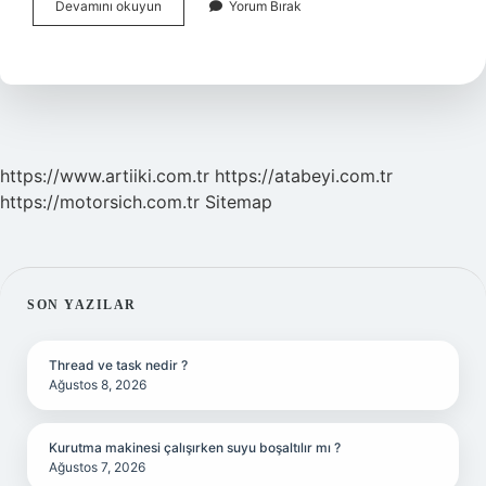
Radyo
Devamını okuyun
Yorum Bırak
Boombox
Kapandı
Mı
https://www.artiiki.com.tr
https://atabeyi.com.tr
https://motorsich.com.tr
Sitemap
SIDEBAR
SON YAZILAR
Thread ve task nedir ?
Ağustos 8, 2026
Kurutma makinesi çalışırken suyu boşaltılır mı ?
Ağustos 7, 2026