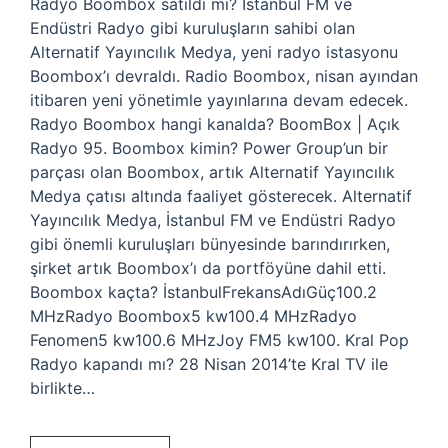
Radyo Boombox satıldı mı? İstanbul FM ve
Endüstri Radyo gibi kuruluşların sahibi olan
Alternatif Yayıncılık Medya, yeni radyo istasyonu
Boombox’ı devraldı. Radio Boombox, nisan ayından
itibaren yeni yönetimle yayınlarına devam edecek.
Radyo Boombox hangi kanalda? BoomBox | Açık
Radyo 95. Boombox kimin? Power Group’un bir
parçası olan Boombox, artık Alternatif Yayıncılık
Medya çatısı altında faaliyet gösterecek. Alternatif
Yayıncılık Medya, İstanbul FM ve Endüstri Radyo
gibi önemli kuruluşları bünyesinde barındırırken,
şirket artık Boombox’ı da portföyüne dahil etti.
Boombox kaçta? İstanbulFrekansAdıGüç100.2
MHzRadyo Boombox5 kw100.4 MHzRadyo
Fenomen5 kw100.6 MHzJoy FM5 kw100. Kral Pop
Radyo kapandı mı? 28 Nisan 2014’te Kral TV ile
birlikte…