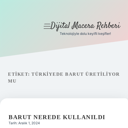
Dijital Macera Rehberi
menüyü
aç
Teknolojiyle dolu keyifli keşifler!
Anasayfa
Gizlilik Politikası
Yasal Uyarı
ETIKET:
TÜRKIYEDE BARUT ÜRETILIYOR
MU
Hakkımızda
BARUT NEREDE KULLANILDI
Tarih: Aralık 1, 2024