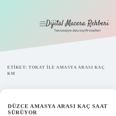
Dijital Macera Rehberi
menüyü
aç
Teknolojiyle dolu keyifli keşifler!
Anasayfa
Gizlilik Politikası
Yasal Uyarı
ETIKET:
TOKAT ILE AMASYA ARASI KAÇ
KM
Hakkımızda
DÜZCE AMASYA ARASI KAÇ SAAT
SÜRÜYOR