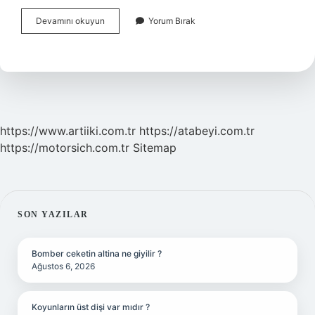
Takvim-
Devamını okuyun
Yorum Bırak
I
Vekayi
Kim
Kurdu
https://www.artiiki.com.tr
https://atabeyi.com.tr
https://motorsich.com.tr
Sitemap
SIDEBAR
SON YAZILAR
Bomber ceketin altina ne giyilir ?
Ağustos 6, 2026
Koyunların üst dişi var mıdır ?