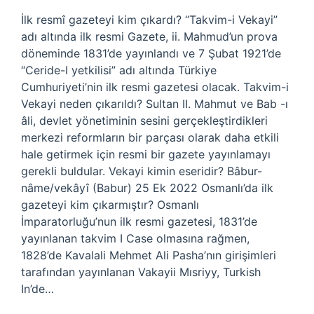
İlk resmî gazeteyi kim çıkardı? “Takvim-i Vekayi”
adı altında ilk resmi Gazete, ii. Mahmud’un prova
döneminde 1831’de yayınlandı ve 7 Şubat 1921’de
“Ceride-I yetkilisi” adı altında Türkiye
Cumhuriyeti’nin ilk resmi gazetesi olacak. Takvim-i
Vekayi neden çıkarıldı? Sultan II. Mahmut ve Bab -ı
âli, devlet yönetiminin sesini gerçekleştirdikleri
merkezi reformların bir parçası olarak daha etkili
hale getirmek için resmi bir gazete yayınlamayı
gerekli buldular. Vekayi kimin eseridir? Bâbur-
nâme/vekâyî (Babur) 25 Ek 2022 Osmanlı’da ilk
gazeteyi kim çıkarmıştır? Osmanlı
İmparatorluğu’nun ilk resmi gazetesi, 1831’de
yayınlanan takvim I Case olmasına rağmen,
1828’de Kavalali Mehmet Ali Pasha’nın girişimleri
tarafından yayınlanan Vakayii Mısriyy, Turkish
In’de…