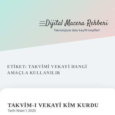
Dijital Macera Rehberi
menüyü
aç
Teknolojiyle dolu keyifli keşifler!
Anasayfa
Gizlilik Politikası
Yasal Uyarı
ETIKET:
TAKVIMI VEKAYI HANGI
AMAÇLA KULLANILIR
Hakkımızda
TAKVIM-I VEKAYI KIM KURDU
Tarih: Nisan 1, 2025