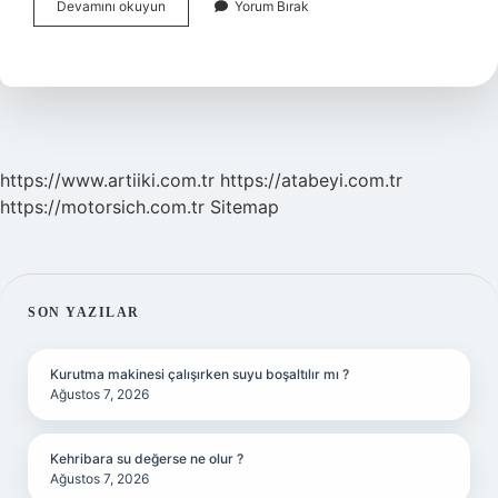
Viskozite
Devamını okuyun
Yorum Bırak
Ayırt
Edici
Bir
Özellik
Midir
https://www.artiiki.com.tr
https://atabeyi.com.tr
https://motorsich.com.tr
Sitemap
SIDEBAR
SON YAZILAR
Kurutma makinesi çalışırken suyu boşaltılır mı ?
Ağustos 7, 2026
Kehribara su değerse ne olur ?
Ağustos 7, 2026