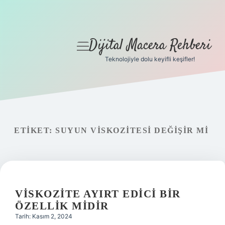
Dijital Macera Rehberi
menüyü
aç
Teknolojiyle dolu keyifli keşifler!
Anasayfa
Gizlilik Politikası
Yasal Uyarı
ETIKET:
SUYUN VISKOZITESI DEĞIŞIR MI
Hakkımızda
VISKOZITE AYIRT EDICI BIR
ÖZELLIK MIDIR
Tarih: Kasım 2, 2024