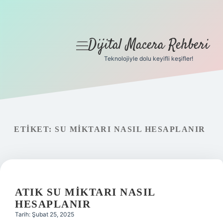
Dijital Macera Rehberi
menüyü
aç
Teknolojiyle dolu keyifli keşifler!
Anasayfa
Gizlilik Politikası
Yasal Uyarı
ETIKET:
SU MIKTARI NASIL HESAPLANIR
Hakkımızda
ATIK SU MIKTARI NASIL
HESAPLANIR
Tarih: Şubat 25, 2025