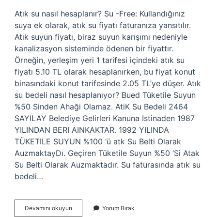
Atık su nasıl hesaplanır? Su -Free: Kullandığınız
suya ek olarak, atık su fiyatı faturanıza yansıtılır.
Atık suyun fiyatı, biraz suyun karışımı nedeniyle
kanalizasyon sisteminde ödenen bir fiyattır.
Örneğin, yerleşim yeri 1 tarifesi içindeki atık su
fiyatı 5.10 TL olarak hesaplanırken, bu fiyat konut
binasındaki konut tarifesinde 2.05 TL’ye düşer. Atık
su bedeli nasıl hesaplanıyor? Bued Tüketile Suyun
%50 Sinden Ahaği Olamaz. AtiK Su Bedeli 2464
SAYILAY Belediye Gelirleri Kanuna Istinaden 1987
YILINDAN BERI AINKAKTAR. 1992 YILINDA
TÜKETILE SUYUN %100 ‘ü atk Su Belti Olarak
AuzmaktayDı. Geçiren Tüketile Suyun %50 ‘Si Atak
Su Belti Olarak Auzmaktadır. Su faturasında atık su
bedeli…
Atık
Devamını okuyun
Yorum Bırak
Su