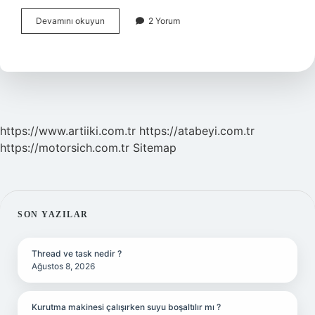
Fitness
Devamını okuyun
2 Yorum
Yapmak
Yüzü
Inceltir
Mi
https://www.artiiki.com.tr
https://atabeyi.com.tr
https://motorsich.com.tr
Sitemap
SIDEBAR
SON YAZILAR
Thread ve task nedir ?
Ağustos 8, 2026
Kurutma makinesi çalışırken suyu boşaltılır mı ?