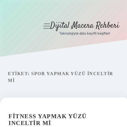
Dijital Macera Rehberi
menüyü
aç
Teknolojiyle dolu keyifli keşifler!
Anasayfa
Gizlilik Politikası
Yasal Uyarı
ETIKET:
SPOR YAPMAK YÜZÜ INCELTIR
MI
Hakkımızda
FITNESS YAPMAK YÜZÜ
INCELTIR MI