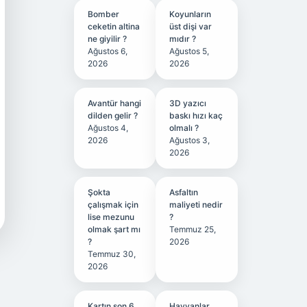
Bomber
Koyunların
ceketin altina
üst dişi var
ne giyilir ?
mıdır ?
Ağustos 6,
Ağustos 5,
2026
2026
Avantür hangi
3D yazıcı
dilden gelir ?
baskı hızı kaç
Ağustos 4,
olmalı ?
2026
Ağustos 3,
2026
Şokta
Asfaltın
çalışmak için
maliyeti nedir
lise mezunu
?
olmak şart mı
Temmuz 25,
?
2026
Temmuz 30,
2026
Kartın son 6
Hayvanlar