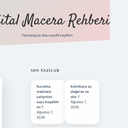
jital Macera Rehberi
Teknolojiyle dolu keyifli keşifler!
https://www.hiltonbetx.org/
SIDEBAR
SON YAZILAR
Kurutma
Kehribara su
makinesi
değerse ne
çalışırken
olur ?
suyu boşaltılır
Ağustos 7,
mı ?
2026
Ağustos 7,
2026