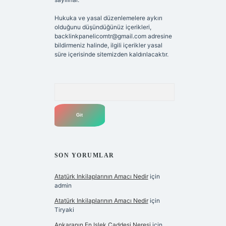
Hukuka ve yasal düzenlemelere aykırı
olduğunu düşündüğünüz içerikleri,
backlinkpanelicomtr@gmail.com
adresine
bildirmeniz halinde, ilgili içerikler yasal
süre içerisinde sitemizden kaldırılacaktır.
Arama
SON YORUMLAR
Atatürk Inkilaplarının Amacı Nedir
için
admin
Atatürk Inkilaplarının Amacı Nedir
için
Tiryaki
Ankaranın En Işlek Caddesi Neresi
için