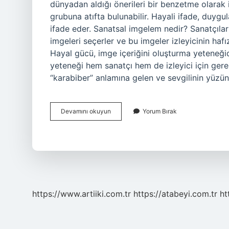
dünyadan aldığı önerileri bir benzetme olarak 
grubuna atıfta bulunabilir. Hayali ifade, duygu
ifade eder. Sanatsal imgelem nedir? Sanatçılar 
imgeleri seçerler ve bu imgeler izleyicinin hafı
Hayal gücü, imge içeriğini oluşturma yeteneği
yeteneği hem sanatçı hem de izleyici için gere
“karabiber” anlamına gelen ve sevgilinin yüzü
Sanatsal
Devamını okuyun
Yorum Bırak
Imge
Ne
Demek
https://www.artiiki.com.tr
https://atabeyi.com.tr
ht