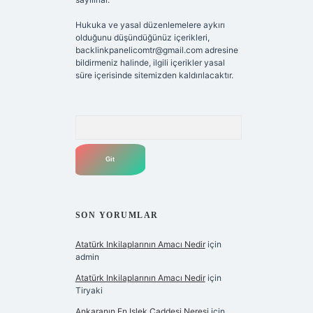
Hukuka ve yasal düzenlemelere aykırı
olduğunu düşündüğünüz içerikleri,
backlinkpanelicomtr@gmail.com
adresine
bildirmeniz halinde, ilgili içerikler yasal
süre içerisinde sitemizden kaldırılacaktır.
Arama
SON YORUMLAR
Atatürk Inkilaplarının Amacı Nedir
için
admin
Atatürk Inkilaplarının Amacı Nedir
için
Tiryaki
Ankaranın En Işlek Caddesi Neresi
için