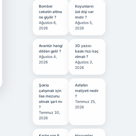
Bomber
Koyunların
ceketin altina
üst dişi var
ne giyilir ?
mıdır ?
Ağustos 6,
Ağustos 5,
2026
2026
Avantür hangi
3D yazıcı
dilden gelir ?
baskı hızı kaç
Ağustos 4,
olmalı ?
2026
Ağustos 3,
2026
Şokta
Asfaltın
çalışmak için
maliyeti nedir
lise mezunu
?
olmak şart mı
Temmuz 25,
?
2026
Temmuz 30,
2026
Kartın son 6
Hayvanlar