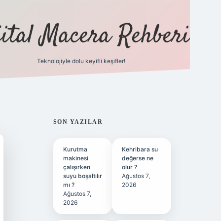
jital Macera Rehberi
Teknolojiyle dolu keyifli keşifler!
https://
SIDEBAR
SON YAZILAR
Kurutma
Kehribara su
makinesi
değerse ne
çalışırken
olur ?
suyu boşaltılır
Ağustos 7,
mı ?
2026
Ağustos 7,
2026