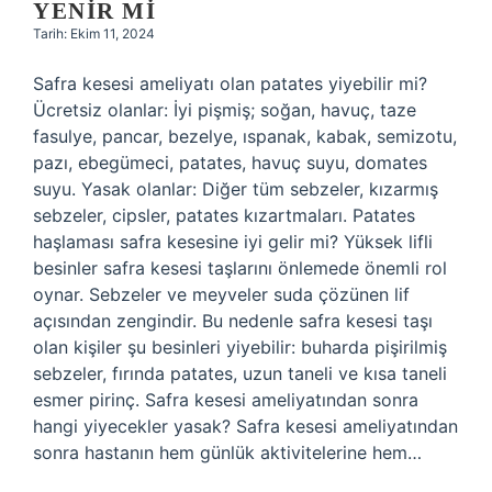
YENIR MI
Tarih: Ekim 11, 2024
Safra kesesi ameliyatı olan patates yiyebilir mi?
Ücretsiz olanlar: İyi pişmiş; soğan, havuç, taze
fasulye, pancar, bezelye, ıspanak, kabak, semizotu,
pazı, ebegümeci, patates, havuç suyu, domates
suyu. Yasak olanlar: Diğer tüm sebzeler, kızarmış
sebzeler, cipsler, patates kızartmaları. Patates
haşlaması safra kesesine iyi gelir mi? Yüksek lifli
besinler safra kesesi taşlarını önlemede önemli rol
oynar. Sebzeler ve meyveler suda çözünen lif
açısından zengindir. Bu nedenle safra kesesi taşı
olan kişiler şu besinleri yiyebilir: buharda pişirilmiş
sebzeler, fırında patates, uzun taneli ve kısa taneli
esmer pirinç. Safra kesesi ameliyatından sonra
hangi yiyecekler yasak? Safra kesesi ameliyatından
sonra hastanın hem günlük aktivitelerine hem…