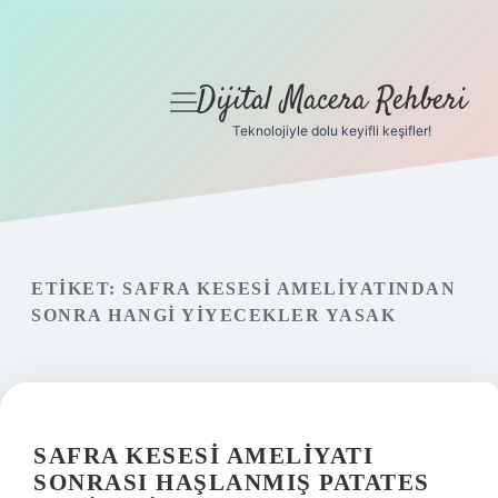
Dijital Macera Rehberi
menüyü
aç
Teknolojiyle dolu keyifli keşifler!
Anasayfa
Gizlilik Politikası
Yasal Uyarı
ETIKET:
SAFRA KESESI AMELIYATINDAN
SONRA HANGI YIYECEKLER YASAK
Hakkımızda
SAFRA KESESI AMELIYATI
SONRASI HAŞLANMIŞ PATATES