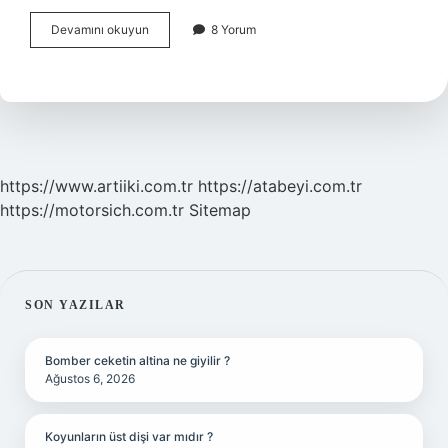
Safra
Devamını okuyun
8 Yorum
Kesesi
Ameliyatı
Sonrası
Haşlanmış
Patates
Yenir
Mi
https://www.artiiki.com.tr
https://atabeyi.com.tr
https://motorsich.com.tr
Sitemap
SIDEBAR
SON YAZILAR
Bomber ceketin altina ne giyilir ?
Ağustos 6, 2026
Koyunların üst dişi var mıdır ?