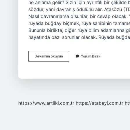
ne anlama gelir? Sizin için ayrıntılı bir şekilde 
sözdür, yani davranış ödülünü alır. Atasözü (T
Nasıl davranırlarsa olsunlar, bir cevap olacak.
rüyada buğday biçmek, rüya sahibinin tamamen f
Bununla birlikte, diğer rüya bilim adamlarına gö
hayatında bazı sorunlar olacak. Rüyada buğday
Ekin
Devamını okuyun
Yorum Bırak
Biçmek
Ne
Anlama
Gelir
https://www.artiiki.com.tr
https://atabeyi.com.tr
ht