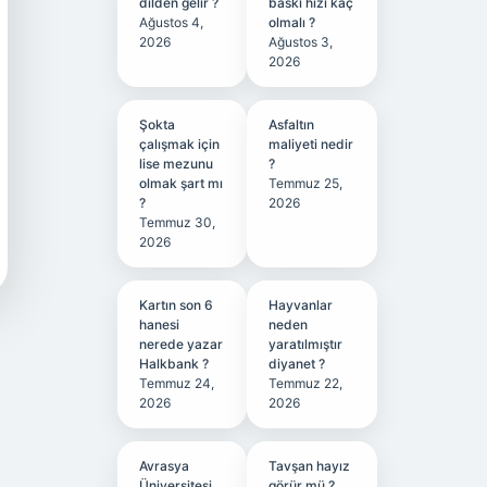
dilden gelir ?
baskı hızı kaç
Ağustos 4,
olmalı ?
2026
Ağustos 3,
2026
Şokta
Asfaltın
çalışmak için
maliyeti nedir
lise mezunu
?
olmak şart mı
Temmuz 25,
?
2026
Temmuz 30,
2026
Kartın son 6
Hayvanlar
hanesi
neden
nerede yazar
yaratılmıştır
Halkbank ?
diyanet ?
Temmuz 24,
Temmuz 22,
2026
2026
Avrasya
Tavşan hayız
Üniversitesi
görür mü ?