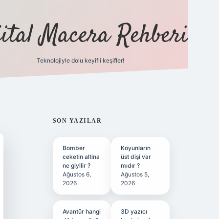
jital Macera Rehberi
Teknolojiyle dolu keyifli keşifler!
https://
SIDEBAR
SON YAZILAR
Bomber
Koyunların
ceketin altina
üst dişi var
ne giyilir ?
mıdır ?
Ağustos 6,
Ağustos 5,
2026
2026
Avantür hangi
3D yazıcı