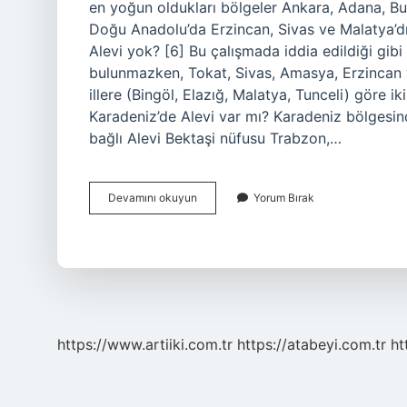
en yoğun oldukları bölgeler Ankara, Adana, Bur
Doğu Anadolu’da Erzincan, Sivas ve Malatya’dır.
Alevi yok? [6] Bu çalışmada iddia edildiği gibi H
bulunmazken, Tokat, Sivas, Amasya, Erzincan 
illere (Bingöl, Elazığ, Malatya, Tunceli) göre i
Karadeniz’de Alevi var mı? Karadeniz bölgesin
bağlı Alevi Bektaşi nüfusu Trabzon,…
Samsunda
Devamını okuyun
Yorum Bırak
Alevi
Var
Mı
https://www.artiiki.com.tr
https://atabeyi.com.tr
ht