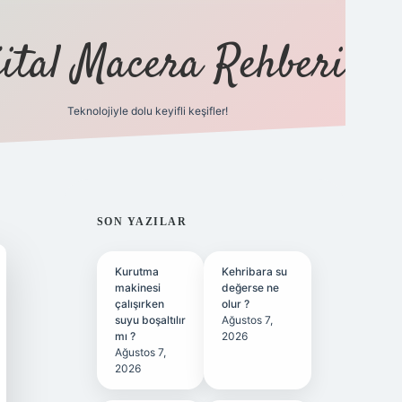
jital Macera Rehberi
Teknolojiyle dolu keyifli keşifler!
https://
SIDEBAR
SON YAZILAR
Kurutma
Kehribara su
makinesi
değerse ne
çalışırken
olur ?
suyu boşaltılır
Ağustos 7,
mı ?
2026
Ağustos 7,
2026