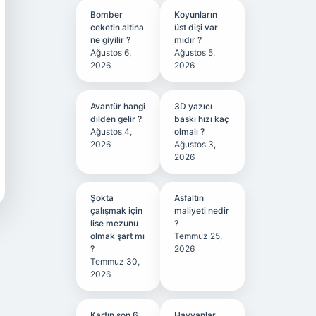
Bomber
Koyunların
ceketin altina
üst dişi var
ne giyilir ?
mıdır ?
Ağustos 6,
Ağustos 5,
2026
2026
Avantür hangi
3D yazıcı
dilden gelir ?
baskı hızı kaç
Ağustos 4,
olmalı ?
2026
Ağustos 3,
2026
Şokta
Asfaltın
çalışmak için
maliyeti nedir
lise mezunu
?
olmak şart mı
Temmuz 25,
?
2026
Temmuz 30,
2026
Kartın son 6
Hayvanlar