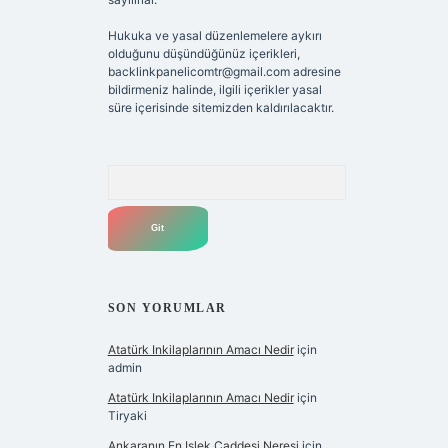
Hukuka ve yasal düzenlemelere aykırı
olduğunu düşündüğünüz içerikleri,
backlinkpanelicomtr@gmail.com
adresine
bildirmeniz halinde, ilgili içerikler yasal
süre içerisinde sitemizden kaldırılacaktır.
Arama
SON YORUMLAR
Atatürk Inkilaplarının Amacı Nedir
için
admin
Atatürk Inkilaplarının Amacı Nedir
için
Tiryaki
Ankaranın En Işlek Caddesi Neresi
için