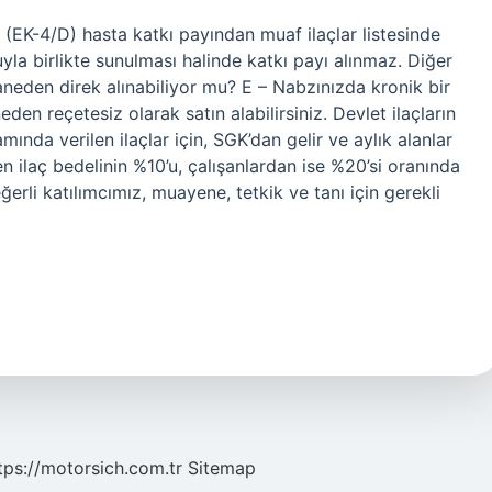
(EK-4/D) hasta katkı payından muaf ilaçlar listesinde
oruyla birlikte sunulması halinde katkı payı alınmaz. Diğer
eczaneden direk alınabiliyor mu? E – Nabzınızda kronik bir
eden reçetesiz olarak satın alabilirsiniz. Devlet ilaçların
ında verilen ilaçlar için, SGK’dan gelir ve aylık alanlar
n ilaç bedelinin %10’u, çalışanlardan ise %20’si oranında
ğerli katılımcımız, muayene, tetkik ve tanı için gerekli
tps://motorsich.com.tr
Sitemap