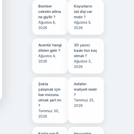
Bomber
Koyunların
ceketin altina
üst dişi var
ne giyilir ?
mıdır ?
Ağustos 6,
Ağustos 5,
2026
2026
Avantür hangi
3D yazıcı
dilden gelir ?
baskı hızı kaç
Ağustos 4,
olmalı ?
2026
Ağustos 3,
2026
Şokta
Asfaltın
çalışmak için
maliyeti nedir
lise mezunu
?
olmak şart mı
Temmuz 25,
?
2026
Temmuz 30,
2026
Kartın son 6
Hayvanlar