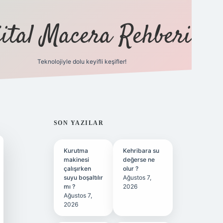
jital Macera Rehberi
Teknolojiyle dolu keyifli keşifler!
https://
SIDEBAR
SON YAZILAR
Kurutma
Kehribara su
makinesi
değerse ne
çalışırken
olur ?
suyu boşaltılır
Ağustos 7,
mı ?
2026
Ağustos 7,
2026