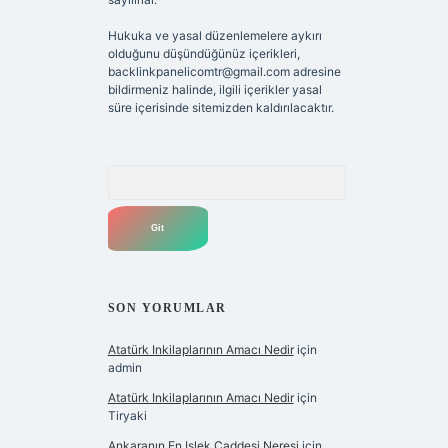
Hukuka ve yasal düzenlemelere aykırı
olduğunu düşündüğünüz içerikleri,
backlinkpanelicomtr@gmail.com
adresine
bildirmeniz halinde, ilgili içerikler yasal
süre içerisinde sitemizden kaldırılacaktır.
Arama
SON YORUMLAR
Atatürk Inkilaplarının Amacı Nedir
için
admin
Atatürk Inkilaplarının Amacı Nedir
için
Tiryaki
Ankaranın En Işlek Caddesi Neresi
için