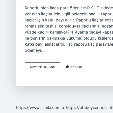
Raporlu olan ilaca para ödenir mi? SUT ekinde 
yer alan ilaçlar için, ilgili belgenin sağlık rap
ilaçlar için katkı payı alınır. Raporlu ilaçlar 
rahatsızlık teşhisi konulduysa ilaçlarınızı eczan
yüzde kaçını karşılıyor? 4-Ayakta tedavi kapsam
ile bunların bakmakla yükümlü olduğu kişilerde
katkı payı alınacaktır. İlaç raporu kaç para? De
ödemeyi…
Raporlu
Devamını okuyun
8 Yorum
Ilaçlardan
Eczane
Para
Alır
Mı
https://www.artiiki.com.tr
https://atabeyi.com.tr
ht