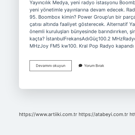
Yayıncılık Medya, yeni radyo istasyonu Boomb
yeni yönetimle yayınlarına devam edecek. R
95. Boombox kimin? Power Group’un bir parças
çatısı altında faaliyet gösterecek. Alternatif 
önemli kuruluşları bünyesinde barındırırken, ş
kaçta? İstanbulFrekansAdıGüç100.2 MHzRa
MHzJoy FM5 kw100. Kral Pop Radyo kapandı mı
Radyo
Devamını okuyun
Yorum Bırak
Boombox
Kapandı
Mı
https://www.artiiki.com.tr
https://atabeyi.com.tr
ht