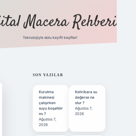
jital Macera Rehberi
Teknolojiyle dolu keyifli keşifler!
https://
SIDEBAR
SON YAZILAR
Kurutma
Kehribara su
makinesi
değerse ne
çalışırken
olur ?
suyu boşaltılır
Ağustos 7,
mı ?
2026
Ağustos 7,
2026