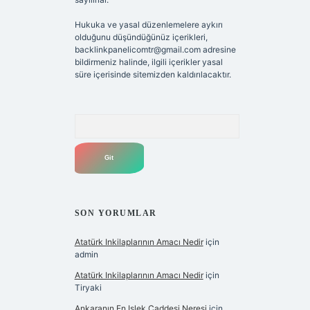
Hukuka ve yasal düzenlemelere aykırı
olduğunu düşündüğünüz içerikleri,
backlinkpanelicomtr@gmail.com
adresine
bildirmeniz halinde, ilgili içerikler yasal
süre içerisinde sitemizden kaldırılacaktır.
Arama
SON YORUMLAR
Atatürk Inkilaplarının Amacı Nedir
için
admin
Atatürk Inkilaplarının Amacı Nedir
için
Tiryaki
Ankaranın En Işlek Caddesi Neresi
için