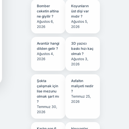
Bomber
Koyunların
ceketin altina
üst dişi var
ne giyilir ?
mıdır ?
Ağustos 6,
Ağustos 5,
2026
2026
Avantür hangi
3D yazıcı
dilden gelir ?
baskı hızı kaç
Ağustos 4,
olmalı ?
2026
Ağustos 3,
2026
Şokta
Asfaltın
çalışmak için
maliyeti nedir
lise mezunu
?
olmak şart mı
Temmuz 25,
?
2026
Temmuz 30,
2026
Kartın son 6
Hayvanlar