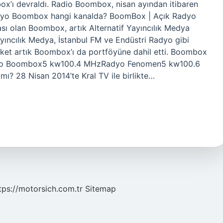
ox’ı devraldı. Radio Boombox, nisan ayından itibaren
adyo Boombox hangi kanalda? BoomBox | Açık Radyo
ı olan Boombox, artık Alternatif Yayıncılık Medya
Yayıncılık Medya, İstanbul FM ve Endüstri Radyo gibi
irket artık Boombox’ı da portföyüne dahil etti. Boombox
dyo Boombox5 kw100.4 MHzRadyo Fenomen5 kw100.6
? 28 Nisan 2014’te Kral TV ile birlikte…
tps://motorsich.com.tr
Sitemap