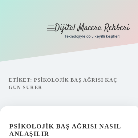
Dijital Macera Rehberi
menüyü
aç
Teknolojiyle dolu keyifli keşifler!
Anasayfa
Gizlilik Politikası
Yasal Uyarı
ETIKET:
PSIKOLOJIK BAŞ AĞRISI KAÇ
GÜN SÜRER
Hakkımızda
PSIKOLOJIK BAŞ AĞRISI NASIL
ANLAŞILIR