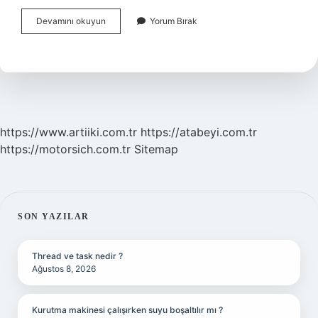
Prizmanın
Devamını okuyun
Yorum Bırak
Şekli
Nedir
https://www.artiiki.com.tr
https://atabeyi.com.tr
https://motorsich.com.tr
Sitemap
SIDEBAR
SON YAZILAR
Thread ve task nedir ?
Ağustos 8, 2026
Kurutma makinesi çalışırken suyu boşaltılır mı ?