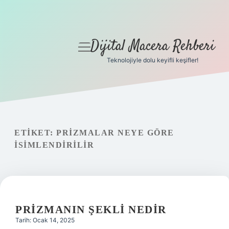
Dijital Macera Rehberi
menüyü
aç
Teknolojiyle dolu keyifli keşifler!
Anasayfa
Gizlilik Politikası
Yasal Uyarı
ETIKET:
PRIZMALAR NEYE GÖRE
ISIMLENDIRILIR
Hakkımızda
PRIZMANIN ŞEKLI NEDIR
Tarih: Ocak 14, 2025