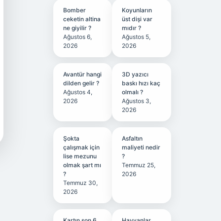
Bomber
Koyunların
ceketin altina
üst dişi var
ne giyilir ?
mıdır ?
Ağustos 6,
Ağustos 5,
2026
2026
Avantür hangi
3D yazıcı
dilden gelir ?
baskı hızı kaç
Ağustos 4,
olmalı ?
2026
Ağustos 3,
2026
Şokta
Asfaltın
çalışmak için
maliyeti nedir
lise mezunu
?
olmak şart mı
Temmuz 25,
?
2026
Temmuz 30,
2026
Kartın son 6
Hayvanlar