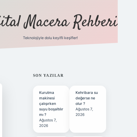
jital Macera Rehberi
Teknolojiyle dolu keyifli keşifler!
https://w
SIDEBAR
SON YAZILAR
Kurutma
Kehribara su
makinesi
değerse ne
çalışırken
olur ?
suyu boşaltılır
Ağustos 7,
mı ?
2026
Ağustos 7,
2026