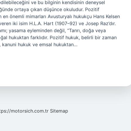
dilebileceğini ve bu bilginin kendisinin deneysel
ünde ortaya çıkan düşünce okuludur. Pozitif
n en önemli mimarları Avusturyalı hukukçu Hans Kelsen
veren iki isim H.L.A. Hart (1907–92) ve Josep Raz’dır.
ramı; yasama eyleminden değil, “Tanrı, doğa veya
al hukuktan farklıdır. Pozitif hukuk, belirli bir zaman
la, kanuni hukuk ve emsal hukuktan…
tps://motorsich.com.tr
Sitemap