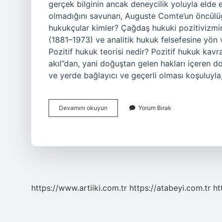
gerçek bilginin ancak deneycilik yoluyla elde e
olmadığını savunan, Auguste Comte’un öncülüğ
hukukçular kimler? Çağdaş hukuki pozitivizmi
(1881–1973) ve analitik hukuk felsefesine yön 
Pozitif hukuk teorisi nedir? Pozitif hukuk kav
akıl”dan, yani doğuştan gelen hakları içeren doğ
ve yerde bağlayıcı ve geçerli olması koşuluy
Pozitivist
Devamını okuyun
Yorum Bırak
Ne
Demek
Hukuk
https://www.artiiki.com.tr
https://atabeyi.com.tr
ht