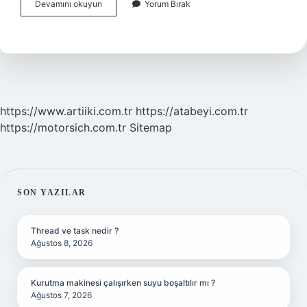
Pomaklar
Devamını okuyun
Yorum Bırak
Arnavut
Mu
https://www.artiiki.com.tr
https://atabeyi.com.tr
https://motorsich.com.tr
Sitemap
SIDEBAR
SON YAZILAR
Thread ve task nedir ?
Ağustos 8, 2026
Kurutma makinesi çalışırken suyu boşaltılır mı ?
Ağustos 7, 2026