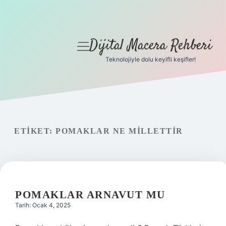
Dijital Macera Rehberi
menüyü
aç
Teknolojiyle dolu keyifli keşifler!
Anasayfa
Gizlilik Politikası
Yasal Uyarı
ETIKET:
POMAKLAR NE MILLETTIR
Hakkımızda
POMAKLAR ARNAVUT MU
Tarih: Ocak 4, 2025