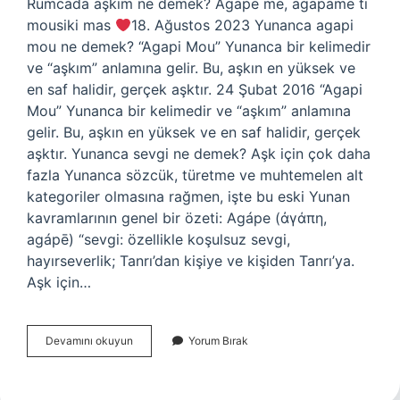
Rumcada aşkım ne demek? Agape me, agapame ti
mousiki mas
18. Ağustos 2023 Yunanca agapi
mou ne demek? “Agapi Mou” Yunanca bir kelimedir
ve “aşkım” anlamına gelir. Bu, aşkın en yüksek ve
en saf halidir, gerçek aşktır. 24 Şubat 2016 “Agapi
Mou” Yunanca bir kelimedir ve “aşkım” anlamına
gelir. Bu, aşkın en yüksek ve en saf halidir, gerçek
aşktır. Yunanca sevgi ne demek? Aşk için çok daha
fazla Yunanca sözcük, türetme ve muhtemelen alt
kategoriler olmasına rağmen, işte bu eski Yunan
kavramlarının genel bir özeti: Agápe (ἀγάπη,
agápē) “sevgi: özellikle koşulsuz sevgi,
hayırseverlik; Tanrı’dan kişiye ve kişiden Tanrı’ya.
Aşk için…
Yunanca
Devamını okuyun
Yorum Bırak
Aşkım
Ne
Demek