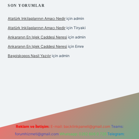
SON YORUMLAR
Atatürk Inkilaplarının Amacı Nedir
için
admin
Atatürk Inkilaplarının Amacı Nedir
için
Tiryaki
Ankaranın En Işlek Caddesi Neresi
için
admin
Ankaranın En Işlek Caddesi Neresi
için
Emre
Başpiskopos Nasil Yazılır
için
admin
g/
Reklam ve İletişim:
E-mail:
backlinkpaneli@gmail.com
Teams:
forumhizmeti@gmail.com
Whatsapp: 0262 606 0 726
Telegram: