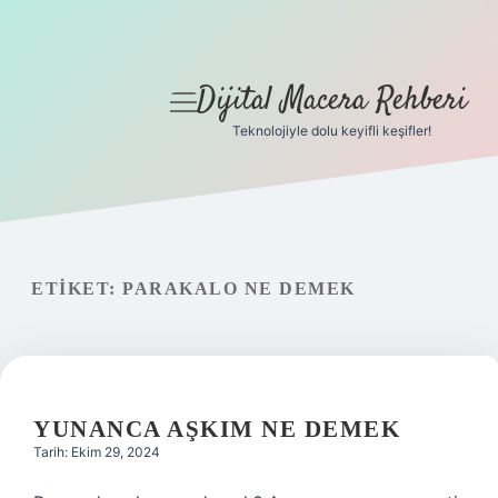
Dijital Macera Rehberi
menüyü
aç
Teknolojiyle dolu keyifli keşifler!
Anasayfa
Gizlilik Politikası
Yasal Uyarı
ETIKET:
PARAKALO NE DEMEK
Hakkımızda
YUNANCA AŞKIM NE DEMEK
Tarih: Ekim 29, 2024