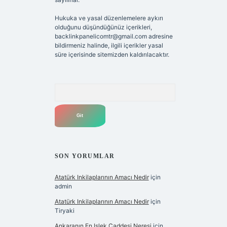
Hukuka ve yasal düzenlemelere aykırı
olduğunu düşündüğünüz içerikleri,
backlinkpanelicomtr@gmail.com
adresine
bildirmeniz halinde, ilgili içerikler yasal
süre içerisinde sitemizden kaldırılacaktır.
Arama
SON YORUMLAR
Atatürk Inkilaplarının Amacı Nedir
için
admin
Atatürk Inkilaplarının Amacı Nedir
için
Tiryaki
Ankaranın En Işlek Caddesi Neresi
için