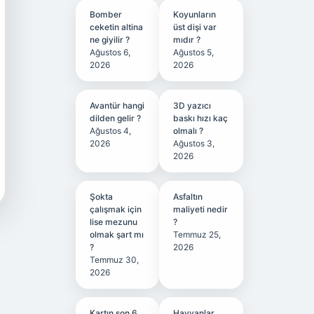
Bomber
Koyunların
ceketin altina
üst dişi var
ne giyilir ?
mıdır ?
Ağustos 6,
Ağustos 5,
2026
2026
Avantür hangi
3D yazıcı
dilden gelir ?
baskı hızı kaç
Ağustos 4,
olmalı ?
2026
Ağustos 3,
2026
Şokta
Asfaltın
çalışmak için
maliyeti nedir
lise mezunu
?
olmak şart mı
Temmuz 25,
?
2026
Temmuz 30,
2026
Kartın son 6
Hayvanlar