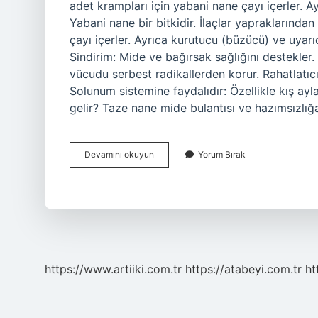
adet krampları için yabani nane çayı içerler. Ay
Yabani nane bir bitkidir. İlaçlar yapraklarından
çayı içerler. Ayrıca kurutucu (büzücü) ve uyarıc
Sindirim: Mide ve bağırsak sağlığını destekler.
vücudu serbest radikallerden korur. Rahatlatıcı et
Solunum sistemine faydalıdır: Özellikle kış ayla
gelir? Taze nane mide bulantısı ve hazımsızlığ
Yabani
Devamını okuyun
Yorum Bırak
Nane
Nasıl
Tüketilir
https://www.artiiki.com.tr
https://atabeyi.com.tr
ht