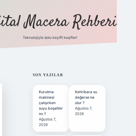
jital Macera Rehberi
Teknolojiyle dolu keyifli keşifler!
https://
SIDEBAR
SON YAZILAR
Kurutma
Kehribara su
makinesi
değerse ne
çalışırken
olur ?
suyu boşaltılır
Ağustos 7,
mı ?
2026
Ağustos 7,
2026