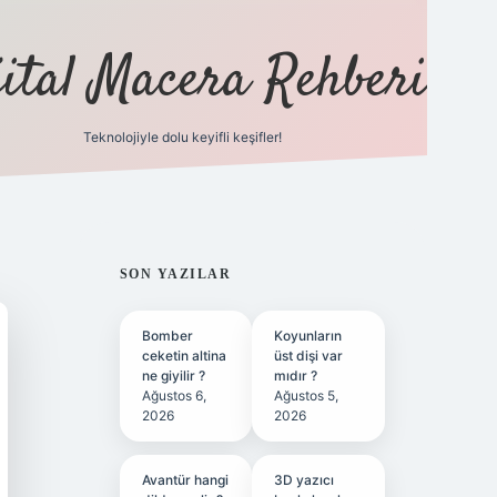
jital Macera Rehberi
Teknolojiyle dolu keyifli keşifler!
https://www.hiltonb
SIDEBAR
SON YAZILAR
Bomber
Koyunların
ceketin altina
üst dişi var
ne giyilir ?
mıdır ?
Ağustos 6,
Ağustos 5,
2026
2026
Avantür hangi
3D yazıcı