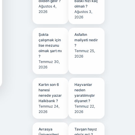
dilden gelir ?
baskı hızı kaç
Ağustos 4,
olmalı ?
2026
Ağustos 3,
2026
Şokta
Asfaltın
çalışmak için
maliyeti nedir
lise mezunu
?
olmak şart mı
Temmuz 25,
?
2026
Temmuz 30,
2026
Kartın son 6
Hayvanlar
hanesi
neden
nerede yazar
yaratılmıştır
Halkbank ?
diyanet ?
Temmuz 24,
Temmuz 22,
2026
2026
Avrasya
Tavşan hayız
Üniversitesi
görür mü ?