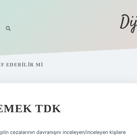
Di
F EDEBILIR MI
EMEK TDK
lin cezalarının davranışını inceleyen/inceleyen kişilere