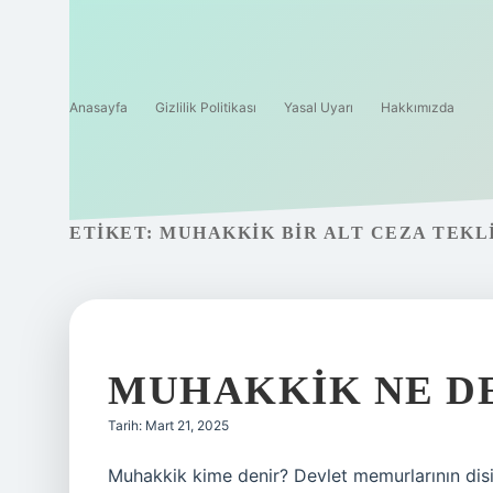
Anasayfa
Gizlilik Politikası
Yasal Uyarı
Hakkımızda
ETIKET:
MUHAKKIK BIR ALT CEZA TEKLI
MUHAKKIK NE D
Tarih: Mart 21, 2025
Muhakkik kime denir? Devlet memurlarının disip