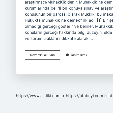
araştırmacı/MuhakKik denir. Muhakkik ne deme
kurumlarında belirli bir konuya sınav ve araş
konusunun bir parçası olarak Mukkik, bu maka
Hukukta muhakkik ne demek? İlk adı. [1] Bir şe
olmadığı gerçeği gösterir ve belirler. Muhakki
konuların gerçeği hakkında bilgi düzeyini elde 
ve sorumluluklarını dikkate alarak,…
Muhakkik
Devamını okuyun
Yorum Bırak
Ne
Demek
Tdk
https://www.artiiki.com.tr
https://atabeyi.com.tr
ht