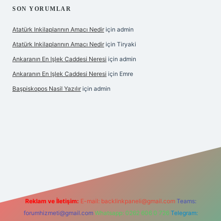
SON YORUMLAR
Atatürk Inkilaplarının Amacı Nedir
için
admin
Atatürk Inkilaplarının Amacı Nedir
için
Tiryaki
Ankaranın En Işlek Caddesi Neresi
için
admin
Ankaranın En Işlek Caddesi Neresi
için
Emre
Başpiskopos Nasil Yazılır
için
admin
g/
Reklam ve İletişim:
E-mail:
backlinkpaneli@gmail.com
Teams:
forumhizmeti@gmail.com
Whatsapp: 0262 606 0 726
Telegram: