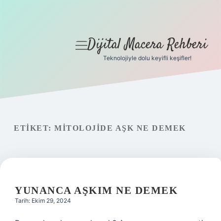
Dijital Macera Rehberi
menüyü
aç
Teknolojiyle dolu keyifli keşifler!
Anasayfa
Gizlilik Politikası
Yasal Uyarı
ETIKET:
MITOLOJIDE AŞK NE DEMEK
Hakkımızda
YUNANCA AŞKIM NE DEMEK
Tarih: Ekim 29, 2024