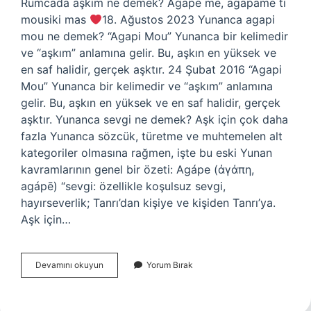
Rumcada aşkım ne demek? Agape me, agapame ti
mousiki mas
18. Ağustos 2023 Yunanca agapi
mou ne demek? “Agapi Mou” Yunanca bir kelimedir
ve “aşkım” anlamına gelir. Bu, aşkın en yüksek ve
en saf halidir, gerçek aşktır. 24 Şubat 2016 “Agapi
Mou” Yunanca bir kelimedir ve “aşkım” anlamına
gelir. Bu, aşkın en yüksek ve en saf halidir, gerçek
aşktır. Yunanca sevgi ne demek? Aşk için çok daha
fazla Yunanca sözcük, türetme ve muhtemelen alt
kategoriler olmasına rağmen, işte bu eski Yunan
kavramlarının genel bir özeti: Agápe (ἀγάπη,
agápē) “sevgi: özellikle koşulsuz sevgi,
hayırseverlik; Tanrı’dan kişiye ve kişiden Tanrı’ya.
Aşk için…
Yunanca
Devamını okuyun
Yorum Bırak
Aşkım
Ne
Demek