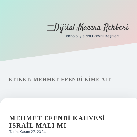
Dijital Macera Rehberi
menüyü
aç
Teknolojiyle dolu keyifli keşifler!
Anasayfa
Gizlilik Politikası
Yasal Uyarı
ETIKET:
MEHMET EFENDI KIME AIT
Hakkımızda
MEHMET EFENDI KAHVESI
ISRAIL MALI MI
Tarih: Kasım 27, 2024