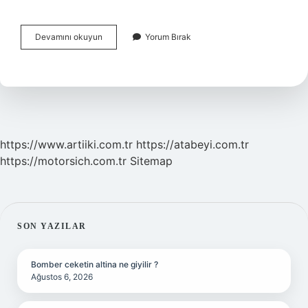
Mehmet
Devamını okuyun
Yorum Bırak
Efendi
Kahvesi
Israil
Malı
Mı
https://www.artiiki.com.tr
https://atabeyi.com.tr
https://motorsich.com.tr
Sitemap
SIDEBAR
SON YAZILAR
Bomber ceketin altina ne giyilir ?
Ağustos 6, 2026