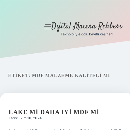
Dijital Macera Rehberi
menüyü
aç
Teknolojiyle dolu keyifli keşifler!
Anasayfa
Gizlilik Politikası
Yasal Uyarı
ETIKET:
MDF MALZEME KALITELI MI
Hakkımızda
LAKE MI DAHA IYI MDF MI
Tarih: Ekim 10, 2024