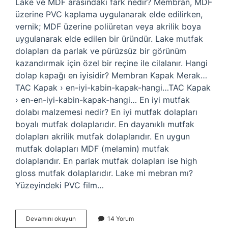
Lake ve MDF arasındaki fark nedir? Membran, MDF
üzerine PVC kaplama uygulanarak elde edilirken,
vernik; MDF üzerine poliüretan veya akrilik boya
uygulanarak elde edilen bir üründür. Lake mutfak
dolapları da parlak ve pürüzsüz bir görünüm
kazandırmak için özel bir reçine ile cilalanır. Hangi
dolap kapağı en iyisidir? Membran Kapak Merak…
TAC Kapak › en-iyi-kabin-kapak-hangi…TAC Kapak
› en-en-iyi-kabin-kapak-hangi… En iyi mutfak
dolabı malzemesi nedir? En iyi mutfak dolapları
boyalı mutfak dolaplarıdır. En dayanıklı mutfak
dolapları akrilik mutfak dolaplarıdır. En uygun
mutfak dolapları MDF (melamin) mutfak
dolaplarıdır. En parlak mutfak dolapları ise high
gloss mutfak dolaplarıdır. Lake mi mebran mı?
Yüzeyindeki PVC film…
Lake
Devamını okuyun
14 Yorum
Mi