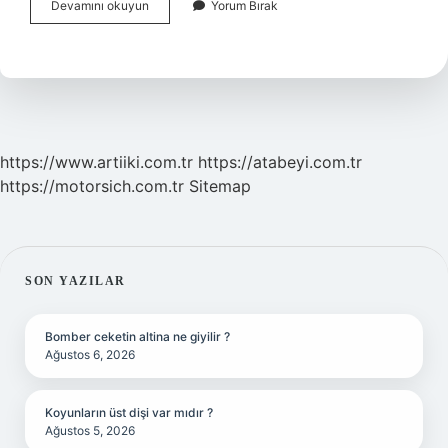
Manda
Devamını okuyun
Yorum Bırak
Sütü
Neye
Yararlı
https://www.artiiki.com.tr
https://atabeyi.com.tr
https://motorsich.com.tr
Sitemap
SIDEBAR
SON YAZILAR
Bomber ceketin altina ne giyilir ?
Ağustos 6, 2026
Koyunların üst dişi var mıdır ?
Ağustos 5, 2026