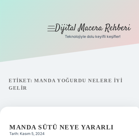
Dijital Macera Rehberi
menüyü
aç
Teknolojiyle dolu keyifli keşifler!
Anasayfa
Gizlilik Politikası
Yasal Uyarı
ETIKET:
MANDA YOĞURDU NELERE IYI
GELIR
Hakkımızda
MANDA SÜTÜ NEYE YARARLI
Tarih: Kasım 5, 2024