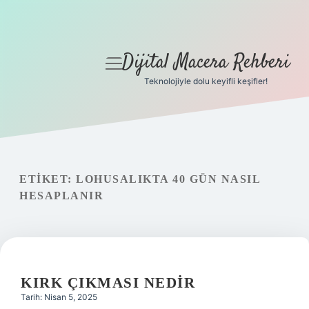
Dijital Macera Rehberi
menüyü
aç
Teknolojiyle dolu keyifli keşifler!
Anasayfa
Gizlilik Politikası
Yasal Uyarı
ETIKET:
LOHUSALIKTA 40 GÜN NASIL
HESAPLANIR
Hakkımızda
KIRK ÇIKMASI NEDIR
Tarih: Nisan 5, 2025