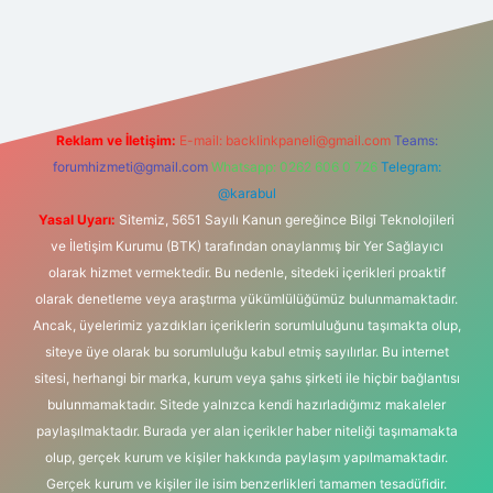
https://www.hiltonbetx.org/
Reklam ve İletişim:
E-mail:
backlinkpaneli@gmail.com
Teams:
forumhizmeti@gmail.com
Whatsapp: 0262 606 0 726
Telegram:
@karabul
Yasal Uyarı:
Sitemiz, 5651 Sayılı Kanun gereğince Bilgi Teknolojileri
ve İletişim Kurumu (BTK) tarafından onaylanmış bir Yer Sağlayıcı
olarak hizmet vermektedir. Bu nedenle, sitedeki içerikleri proaktif
olarak denetleme veya araştırma yükümlülüğümüz bulunmamaktadır.
Ancak, üyelerimiz yazdıkları içeriklerin sorumluluğunu taşımakta olup,
siteye üye olarak bu sorumluluğu kabul etmiş sayılırlar. Bu internet
sitesi, herhangi bir marka, kurum veya şahıs şirketi ile hiçbir bağlantısı
bulunmamaktadır. Sitede yalnızca kendi hazırladığımız makaleler
paylaşılmaktadır. Burada yer alan içerikler haber niteliği taşımamakta
olup, gerçek kurum ve kişiler hakkında paylaşım yapılmamaktadır.
Gerçek kurum ve kişiler ile isim benzerlikleri tamamen tesadüfidir.