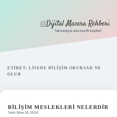
Dijital Macera Rehberi
menüyü
aç
Teknolojiyle dolu keyifli keşifler!
Anasayfa
Gizlilik Politikası
Yasal Uyarı
ETIKET:
LISEDE BILIŞIM OKURSAK NE
OLUR
Hakkımızda
BILIŞIM MESLEKLERI NELERDIR
Tarih: Ekim 30, 2024