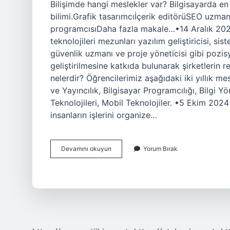
Bilişimde hangi meslekler var? Bilgisayarda en 
bilimi.Grafik tasarımcıİçerik editörüSEO uzmanıV
programcısıDaha fazla makale…•14 Aralık 2022 B
teknolojileri mezunları yazılım geliştiricisi, sis
güvenlik uzmanı ve proje yöneticisi gibi pozisyo
geliştirilmesine katkıda bulunarak şirketlerin r
nelerdir? Öğrencilerimiz aşağıdaki iki yıllık me
ve Yayıncılık, Bilgisayar Programcılığı, Bilgi Yö
Teknolojileri, Mobil Teknolojiler. •5 Ekim 2024 
insanların işlerini organize…
Bilişim
Devamını okuyun
Yorum Bırak
Meslekleri
Nelerdir