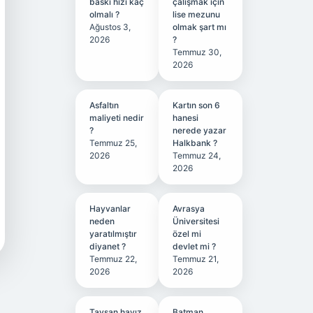
baskı hızı kaç
çalışmak için
olmalı ?
lise mezunu
Ağustos 3,
olmak şart mı
2026
?
Temmuz 30,
2026
Asfaltın
Kartın son 6
maliyeti nedir
hanesi
?
nerede yazar
Temmuz 25,
Halkbank ?
2026
Temmuz 24,
2026
Hayvanlar
Avrasya
neden
Üniversitesi
yaratılmıştır
özel mi
diyanet ?
devlet mi ?
Temmuz 22,
Temmuz 21,
2026
2026
Tavşan hayız
Batman