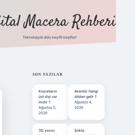
jital Macera Rehberi
Teknolojiyle dolu keyifli keşifler!
https://www.hiltonbetx.org/
SIDEBAR
SON YAZILAR
Koyunların
Avantür hangi
üst dişi var
dilden gelir ?
mıdır ?
Ağustos 4,
Ağustos 5,
2026
2026
3D yazıcı
Şokta