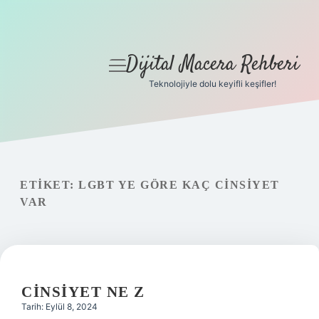
Dijital Macera Rehberi
menüyü
aç
Teknolojiyle dolu keyifli keşifler!
Anasayfa
Gizlilik Politikası
Yasal Uyarı
ETIKET:
LGBT YE GÖRE KAÇ CINSIYET
VAR
Hakkımızda
CINSIYET NE Z
Tarih: Eylül 8, 2024