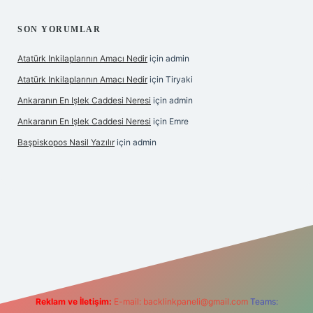
SON YORUMLAR
Atatürk Inkilaplarının Amacı Nedir
için
admin
Atatürk Inkilaplarının Amacı Nedir
için
Tiryaki
Ankaranın En Işlek Caddesi Neresi
için
admin
Ankaranın En Işlek Caddesi Neresi
için
Emre
Başpiskopos Nasil Yazılır
için
admin
g/
Reklam ve İletişim:
E-mail:
backlinkpaneli@gmail.com
Teams: