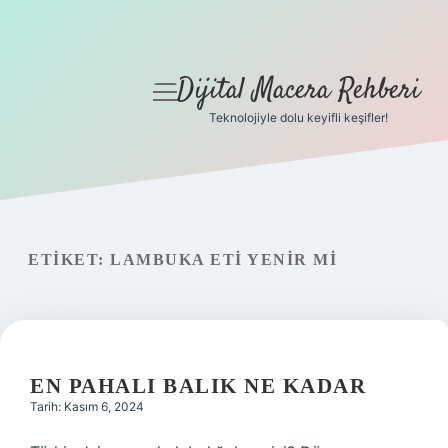
Dijital Macera Rehberi
menüyü
aç
Teknolojiyle dolu keyifli keşifler!
Anasayfa
Gizlilik Politikası
Yasal Uyarı
ETIKET:
LAMBUKA ETI YENIR MI
Hakkımızda
EN PAHALI BALIK NE KADAR
Tarih: Kasım 6, 2024