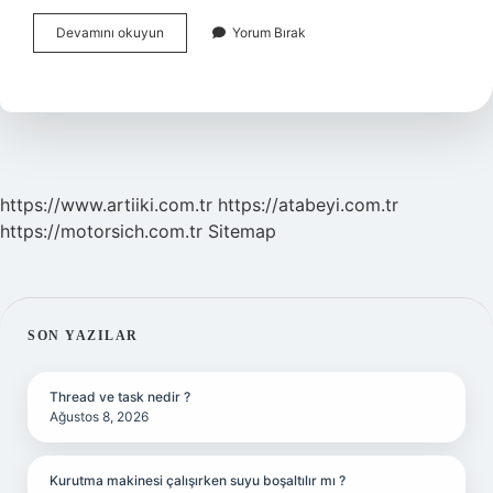
Hilafet
Devamını okuyun
Yorum Bırak
Bayrağı
Ve
Tevhid
Bayrağı
Aynı
Mı
https://www.artiiki.com.tr
https://atabeyi.com.tr
https://motorsich.com.tr
Sitemap
SIDEBAR
SON YAZILAR
Thread ve task nedir ?
Ağustos 8, 2026
Kurutma makinesi çalışırken suyu boşaltılır mı ?