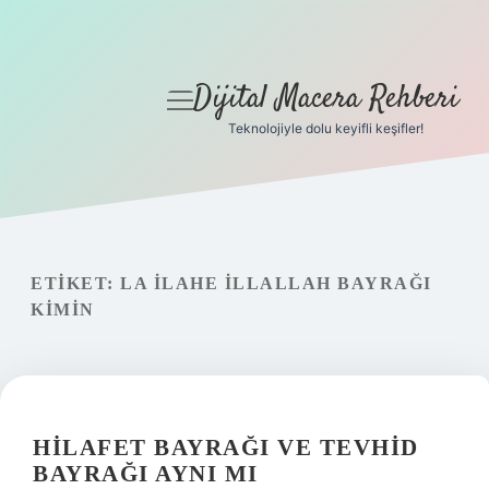
Dijital Macera Rehberi
menüyü
aç
Teknolojiyle dolu keyifli keşifler!
Anasayfa
Gizlilik Politikası
Yasal Uyarı
ETIKET:
LA ILAHE ILLALLAH BAYRAĞI
KIMIN
Hakkımızda
HILAFET BAYRAĞI VE TEVHID
BAYRAĞI AYNI MI