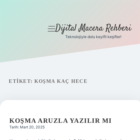
Dijital Macera Rehberi
menüyü
aç
Teknolojiyle dolu keyifli keşifler!
Anasayfa
Gizlilik Politikası
Yasal Uyarı
ETIKET:
KOŞMA KAÇ HECE
Hakkımızda
KOŞMA ARUZLA YAZILIR MI
Tarih: Mart 20, 2025