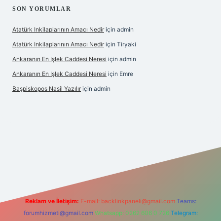
SON YORUMLAR
Atatürk Inkilaplarının Amacı Nedir
için
admin
Atatürk Inkilaplarının Amacı Nedir
için
Tiryaki
Ankaranın En Işlek Caddesi Neresi
için
admin
Ankaranın En Işlek Caddesi Neresi
için
Emre
Başpiskopos Nasil Yazılır
için
admin
ps://www.hiltonbetx.org/
Reklam ve İletişim:
E-mail:
backlinkpaneli@gmail.com
Teams:
forumhizmeti@gmail.com
Whatsapp: 0262 606 0 726
Telegram: