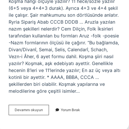
Koşma hangi ölçüyle yazılır? 11 hece/sözle yazılır
(6+5 veya 4+4+3 durak). Ayrıca 4+3 ve 4+4 şekil
ile çalışır. Şair mahkumunu son dörtlüsünde anlatır.
Ryria Sipariş Abab CCCB DDDB … Aruzla yazılan
nazım şekilleri nelerdir? Cem Dilçin, Folk İksirleri
tarafından kullanılan bu formları Aruz -folk -poesie
-Nazm formlarının ölçüsü ile çağırır. “Bu bağlamda,
Divan/Divanî, Semai, Selis, Calendarî, Schach,
Vezn-i Âher, 6 ayet formu dahil. Koşma şiiri nasıl
yazılır? Koşmak, aşk edebiyatı ayettir. Genellikle
hecenin 8’leri ve 11’lerinde yazılır; En az üç veya altı
kotinli bir ayettir. * AAAA, BBBA, CCCA …
şekillerden biri olabilir. Koşmak yapılarına ve
melodilerine göre çeşitli isimler…
Koşma
Devamını okuyun
Yorum Bırak
Aruzla
Yazılır
Mı