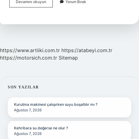
Karadenizin
Devamını okuyun
Yorum Bırak
Altında
Ne
Gazı
Var
https://www.artiiki.com.tr
https://atabeyi.com.tr
https://motorsich.com.tr
Sitemap
SIDEBAR
SON YAZILAR
Kurutma makinesi çalışırken suyu boşaltılır mı ?
Ağustos 7, 2026
Kehribara su değerse ne olur ?
Ağustos 7, 2026