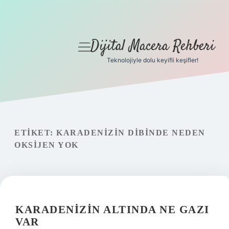
Dijital Macera Rehberi
menüyü
aç
Teknolojiyle dolu keyifli keşifler!
Anasayfa
Gizlilik Politikası
Yasal Uyarı
ETIKET:
KARADENIZIN DIBINDE NEDEN
OKSIJEN YOK
Hakkımızda
KARADENIZIN ALTINDA NE GAZI
VAR