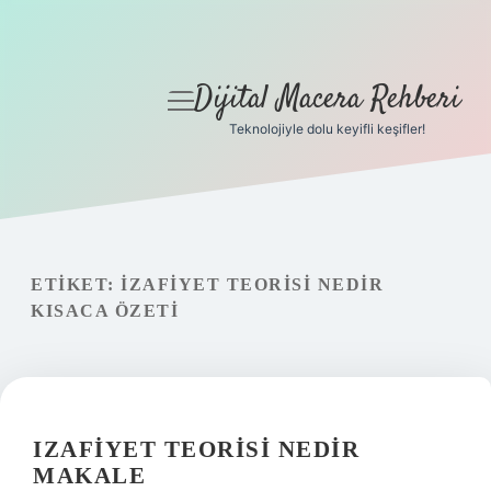
Dijital Macera Rehberi
menüyü
aç
Teknolojiyle dolu keyifli keşifler!
Anasayfa
Gizlilik Politikası
Yasal Uyarı
ETIKET:
İZAFIYET TEORISI NEDIR
KISACA ÖZETI
Hakkımızda
IZAFIYET TEORISI NEDIR
MAKALE