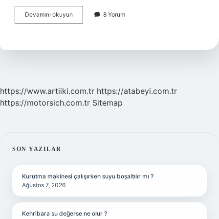
Izafiyet
Devamını okuyun
8 Yorum
Teorisi
Nedir
Makale
https://www.artiiki.com.tr
https://atabeyi.com.tr
https://motorsich.com.tr
Sitemap
SIDEBAR
SON YAZILAR
Kurutma makinesi çalışırken suyu boşaltılır mı ?
Ağustos 7, 2026
Kehribara su değerse ne olur ?